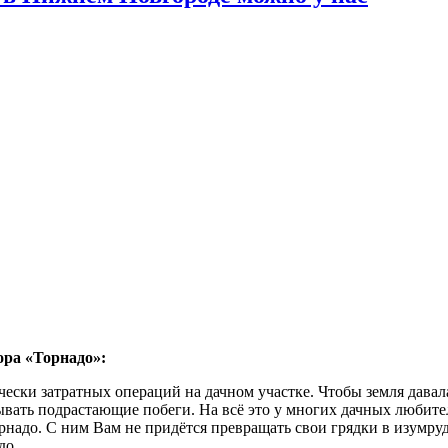
ора «Торнадо»:
ески затратных операций на дачном участке. Чтобы земля давал
ывать подрастающие побеги. На всё это у многих дачных любите
адо. С ним Вам не придётся превращать свои грядки в изумрудн
до.