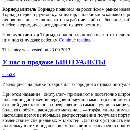
Корнеудалитель Торнадо
появился на российском рынке недав
Торнадо первый ручной культиватор, способный вскапывать, р
неповоротливая машина, которая работает либо на бензине, либ
требует периодического дорогостоящего ремонта.
Наш
культиватор Торнадо
полностью лишён всех этих недост
ним под силу даже ребенку.
Continue reading
→
This entry was posted on 23.09.2013.
У нас в продаже БИОТУАЛЕТЫ
Сен
23
Имеющиеся на рынке товаров для загородного отдыха биотуал
При этом название «биотуалет» применяют к достаточно широк
последние достижения передовой научной мысли (в основном
фекалий для их полного превращения в самые лучшие в мире у
большого объёма расходного материала — торфа, «продвинутые
настоящее время наибольшее распространении получили портат
воздействием специальных жидкостей. Для таких устройств наз
поскольку в них в подавляющем большинстве случаев использу