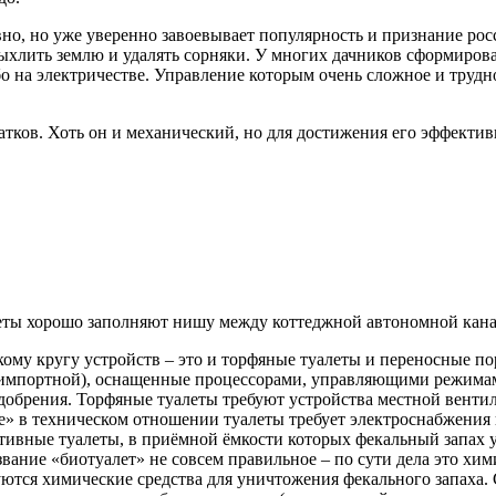
но, но уже уверенно завоевывает популярность и признание росс
ыхлить землю и удалять сорняки. У многих дачников сформирова
о на электричестве. Управление которым очень сложное и трудно
атков. Хоть он и механический, но для достижения его эффекти
еты хорошо заполняют нишу между коттеджной автономной кана
ому кругу устройств – это и торфяные туалеты и переносные п
 импортной), оснащенные процессорами, управляющими режима
добрения. Торфяные туалеты требуют устройства местной венти
» в техническом отношении туалеты требует электроснабжения 
ивные туалеты, в приёмной ёмкости которых фекальный запах у
вание «биотуалет» не совсем правильное – по сути дела это хим
ются химические средства для уничтожения фекального запаха. 