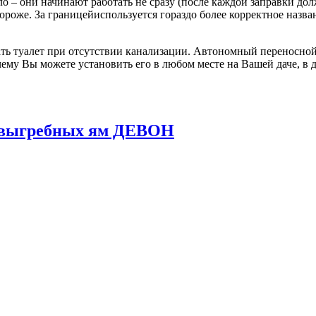
о – они начинают работать не сразу (после каждой заправки до
 дороже. За границейиспользуется гораздо более корректное назв
ь туалет при отсутствии канализации. Автономный переносной 
ему Вы можете установить его в любом месте на Вашей даче, в д
и выгребных ям ДЕВОН