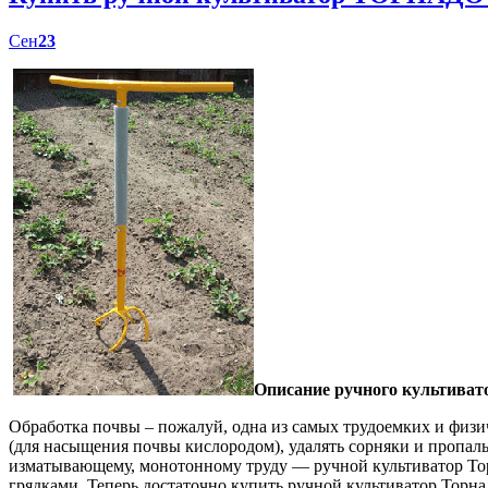
Сен
23
Описание ручного культиват
Обработка почвы – пожалуй, одна из самых трудоемких и физич
(для насыщения почвы кислородом), удалять сорняки и пропал
изматывающему, монотонному труду — ручной культиватор Торн
грядками. Теперь достаточно купить ручной культиватор Торна