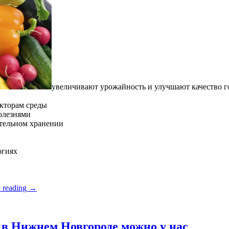
увеличивают урожайность и улучшают качество 
кторам среды
олезнями
ительном хранении
огиях
 reading
→
в Нижнем Новгороде можно у нас