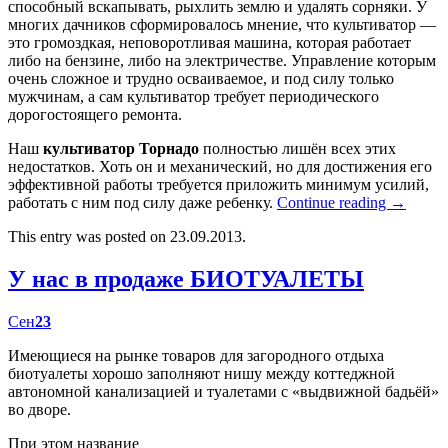
способный вскапывать, рыхлить землю и удалять сорняки. У
многих дачников сформировалось мнение, что культиватор —
это громоздкая, неповоротливая машина, которая работает
либо на бензине, либо на электричестве. Управление которым
очень сложное и трудно осваиваемое, и под силу только
мужчинам, а сам культиватор требует периодического
дорогостоящего ремонта.
Наш
культиватор Торнадо
полностью лишён всех этих
недостатков. Хоть он и механический, но для достижения его
эффективной работы требуется приложить минимум усилий,
работать с ним под силу даже ребенку.
Continue reading
→
This entry was posted on 23.09.2013.
У нас в продаже БИОТУАЛЕТЫ
Сен
23
Имеющиеся на рынке товаров для загородного отдыха
биотуалеты хорошо заполняют нишу между коттеджной
автономной канализацией и туалетами с «выдвижной бадьёй»
во дворе.
При этом название