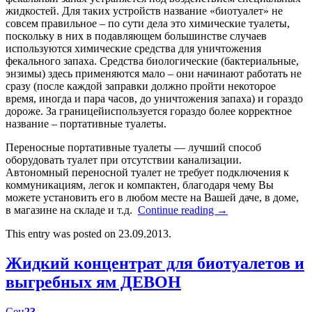
жидкостей. Для таких устройств название «биотуалет» не
совсем правильное – по сути дела это химические туалеты,
поскольку в них в подавляющем большинстве случаев
используются химические средства для уничтожения
фекального запаха. Средства биологические (бактериальные,
энзимы) здесь применяются мало – они начинают работать не
сразу (после каждой заправки должно пройти некоторое
время, иногда и пара часов, до уничтожения запаха) и гораздо
дороже. За границейиспользуется гораздо более корректное
название – портативные туалеты.
Переносные портативные туалеты — лучший способ
оборудовать туалет при отсутствии канализации.
Автономный переносной туалет не требует подключения к
коммуникациям, легок и компактен, благодаря чему Вы
можете установить его в любом месте на Вашей даче, в доме,
в магазине на складе и т.д.
Continue reading
→
This entry was posted on 23.09.2013.
Жидкий концентрат для биотуалетов и
выгребных ям ДЕВОН
Сен
23