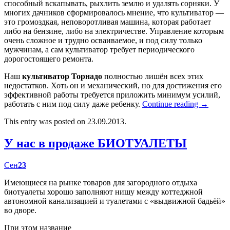
способный вскапывать, рыхлить землю и удалять сорняки. У
многих дачников сформировалось мнение, что культиватор —
это громоздкая, неповоротливая машина, которая работает
либо на бензине, либо на электричестве. Управление которым
очень сложное и трудно осваиваемое, и под силу только
мужчинам, а сам культиватор требует периодического
дорогостоящего ремонта.
Наш
культиватор Торнадо
полностью лишён всех этих
недостатков. Хоть он и механический, но для достижения его
эффективной работы требуется приложить минимум усилий,
работать с ним под силу даже ребенку.
Continue reading
→
This entry was posted on 23.09.2013.
У нас в продаже БИОТУАЛЕТЫ
Сен
23
Имеющиеся на рынке товаров для загородного отдыха
биотуалеты хорошо заполняют нишу между коттеджной
автономной канализацией и туалетами с «выдвижной бадьёй»
во дворе.
При этом название