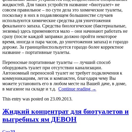
жидкостей. Для таких устройств название «биотуалет» не
совсем правильное – по сути дела это химические туалеты,
поскольку в них в подавляющем большинстве случаев
используются химические средства для уничтожения
фекального запаха. Средства биологические (бактериальные,
энзимы) здесь применяются мало – они начинают работать не
сразу (после каждой заправки должно пройти некоторое
время, иногда и пара часов, до уничтожения запаха) и гораздо
дороже. За границейиспользуется гораздо более корректное
название – портативные туалеты.
Переносные портативные туалеты — лучший способ
оборудовать туалет при отсутствии канализации.
Автономный переносной туалет не требует подключения к
коммуникациям, легок и компактен, благодаря чему Вы
можете установить его в любом месте на Вашей даче, в доме,
в магазине на складе и т.д.
Continue reading
→
This entry was posted on 23.09.2013.
Жидкий концентрат для биотуалетов и
выгребных ям ДЕВОН
Сен
23