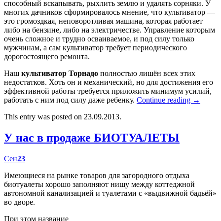
способный вскапывать, рыхлить землю и удалять сорняки. У
многих дачников сформировалось мнение, что культиватор —
это громоздкая, неповоротливая машина, которая работает
либо на бензине, либо на электричестве. Управление которым
очень сложное и трудно осваиваемое, и под силу только
мужчинам, а сам культиватор требует периодического
дорогостоящего ремонта.
Наш
культиватор Торнадо
полностью лишён всех этих
недостатков. Хоть он и механический, но для достижения его
эффективной работы требуется приложить минимум усилий,
работать с ним под силу даже ребенку.
Continue reading
→
This entry was posted on 23.09.2013.
У нас в продаже БИОТУАЛЕТЫ
Сен
23
Имеющиеся на рынке товаров для загородного отдыха
биотуалеты хорошо заполняют нишу между коттеджной
автономной канализацией и туалетами с «выдвижной бадьёй»
во дворе.
При этом название