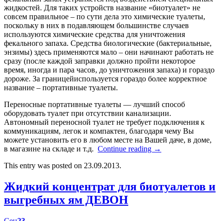
жидкостей. Для таких устройств название «биотуалет» не
совсем правильное – по сути дела это химические туалеты,
поскольку в них в подавляющем большинстве случаев
используются химические средства для уничтожения
фекального запаха. Средства биологические (бактериальные,
энзимы) здесь применяются мало – они начинают работать не
сразу (после каждой заправки должно пройти некоторое
время, иногда и пара часов, до уничтожения запаха) и гораздо
дороже. За границейиспользуется гораздо более корректное
название – портативные туалеты.
Переносные портативные туалеты — лучший способ
оборудовать туалет при отсутствии канализации.
Автономный переносной туалет не требует подключения к
коммуникациям, легок и компактен, благодаря чему Вы
можете установить его в любом месте на Вашей даче, в доме,
в магазине на складе и т.д.
Continue reading
→
This entry was posted on 23.09.2013.
Жидкий концентрат для биотуалетов и
выгребных ям ДЕВОН
Сен
23