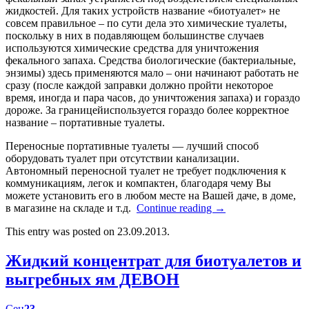
жидкостей. Для таких устройств название «биотуалет» не
совсем правильное – по сути дела это химические туалеты,
поскольку в них в подавляющем большинстве случаев
используются химические средства для уничтожения
фекального запаха. Средства биологические (бактериальные,
энзимы) здесь применяются мало – они начинают работать не
сразу (после каждой заправки должно пройти некоторое
время, иногда и пара часов, до уничтожения запаха) и гораздо
дороже. За границейиспользуется гораздо более корректное
название – портативные туалеты.
Переносные портативные туалеты — лучший способ
оборудовать туалет при отсутствии канализации.
Автономный переносной туалет не требует подключения к
коммуникациям, легок и компактен, благодаря чему Вы
можете установить его в любом месте на Вашей даче, в доме,
в магазине на складе и т.д.
Continue reading
→
This entry was posted on 23.09.2013.
Жидкий концентрат для биотуалетов и
выгребных ям ДЕВОН
Сен
23