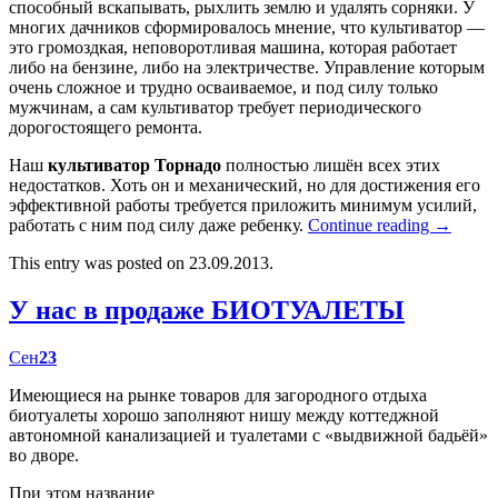
способный вскапывать, рыхлить землю и удалять сорняки. У
многих дачников сформировалось мнение, что культиватор —
это громоздкая, неповоротливая машина, которая работает
либо на бензине, либо на электричестве. Управление которым
очень сложное и трудно осваиваемое, и под силу только
мужчинам, а сам культиватор требует периодического
дорогостоящего ремонта.
Наш
культиватор Торнадо
полностью лишён всех этих
недостатков. Хоть он и механический, но для достижения его
эффективной работы требуется приложить минимум усилий,
работать с ним под силу даже ребенку.
Continue reading
→
This entry was posted on 23.09.2013.
У нас в продаже БИОТУАЛЕТЫ
Сен
23
Имеющиеся на рынке товаров для загородного отдыха
биотуалеты хорошо заполняют нишу между коттеджной
автономной канализацией и туалетами с «выдвижной бадьёй»
во дворе.
При этом название