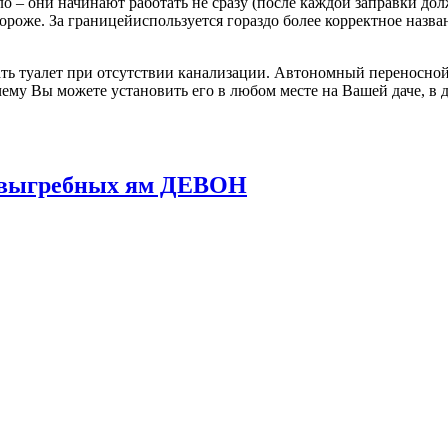
о – они начинают работать не сразу (после каждой заправки до
 дороже. За границейиспользуется гораздо более корректное назв
ь туалет при отсутствии канализации. Автономный переносной 
ему Вы можете установить его в любом месте на Вашей даче, в д
и выгребных ям ДЕВОН