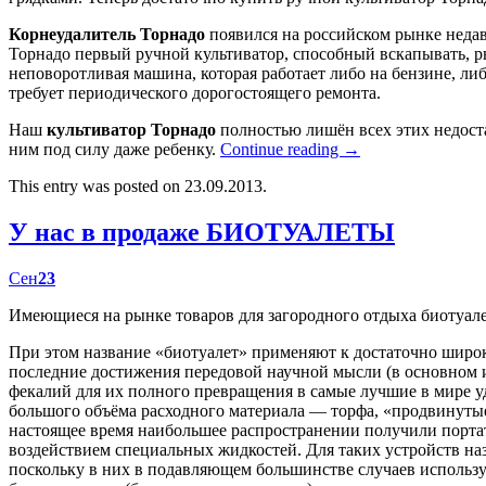
Корнеудалитель Торнадо
появился на российском рынке недав
Торнадо первый ручной культиватор, способный вскапывать, р
неповоротливая машина, которая работает либо на бензине, либ
требует периодического дорогостоящего ремонта.
Наш
культиватор Торнадо
полностью лишён всех этих недост
ним под силу даже ребенку.
Continue reading
→
This entry was posted on 23.09.2013.
У нас в продаже БИОТУАЛЕТЫ
Сен
23
Имеющиеся на рынке товаров для загородного отдыха биотуал
При этом название «биотуалет» применяют к достаточно широк
последние достижения передовой научной мысли (в основном
фекалий для их полного превращения в самые лучшие в мире у
большого объёма расходного материала — торфа, «продвинутые
настоящее время наибольшее распространении получили портат
воздействием специальных жидкостей. Для таких устройств наз
поскольку в них в подавляющем большинстве случаев использу