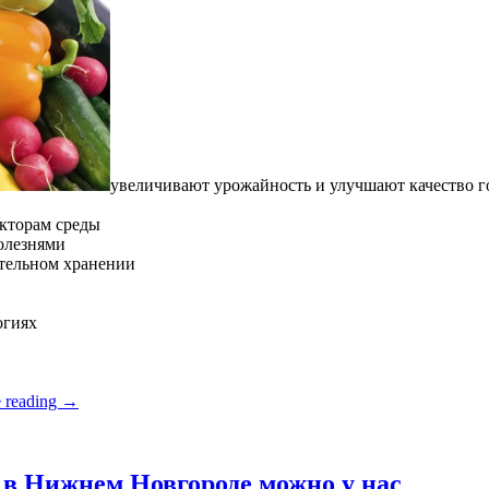
увеличивают урожайность и улучшают качество 
кторам среды
олезнями
ительном хранении
огиях
 reading
→
в Нижнем Новгороде можно у нас