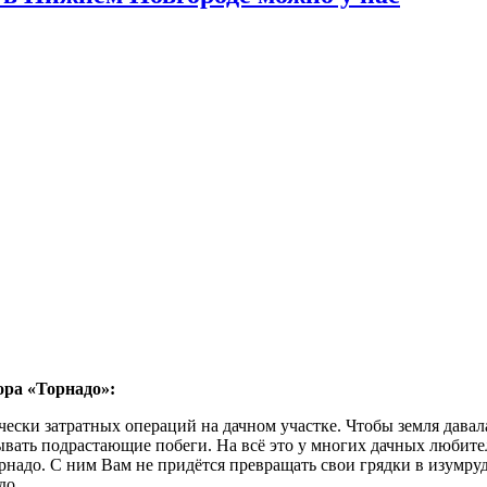
ора «Торнадо»:
ески затратных операций на дачном участке. Чтобы земля давал
ывать подрастающие побеги. На всё это у многих дачных любите
адо. С ним Вам не придётся превращать свои грядки в изумрудн
до.