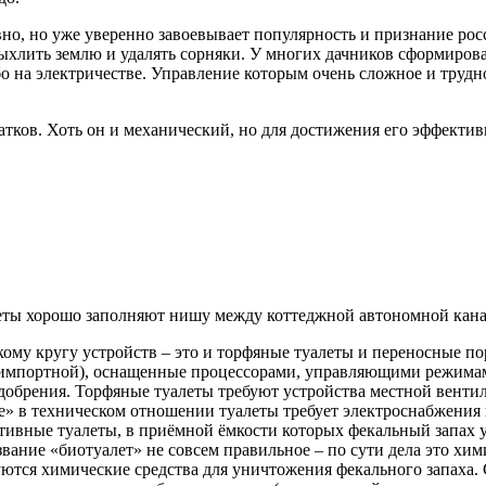
но, но уже уверенно завоевывает популярность и признание росс
ыхлить землю и удалять сорняки. У многих дачников сформирова
о на электричестве. Управление которым очень сложное и трудно
атков. Хоть он и механический, но для достижения его эффекти
еты хорошо заполняют нишу между коттеджной автономной кана
ому кругу устройств – это и торфяные туалеты и переносные п
 импортной), оснащенные процессорами, управляющими режима
добрения. Торфяные туалеты требуют устройства местной венти
» в техническом отношении туалеты требует электроснабжения 
ивные туалеты, в приёмной ёмкости которых фекальный запах у
вание «биотуалет» не совсем правильное – по сути дела это хим
ются химические средства для уничтожения фекального запаха. 