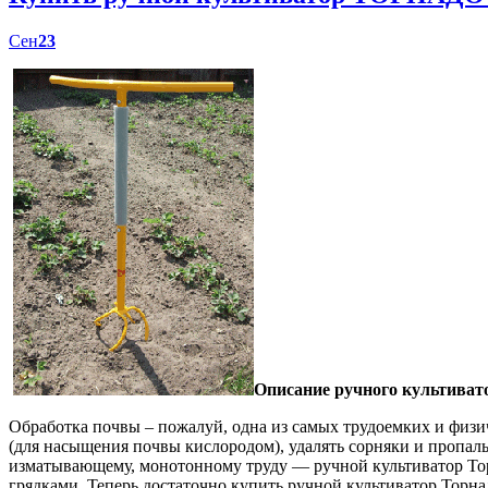
Сен
23
Описание ручного культиват
Обработка почвы – пожалуй, одна из самых трудоемких и физич
(для насыщения почвы кислородом), удалять сорняки и пропал
изматывающему, монотонному труду — ручной культиватор Торн
грядками. Теперь достаточно купить ручной культиватор Торна