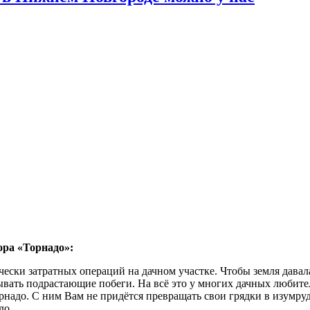
ора «Торнадо»:
ески затратных операций на дачном участке. Чтобы земля давал
ывать подрастающие побеги. На всё это у многих дачных любите
адо. С ним Вам не придётся превращать свои грядки в изумрудн
до.