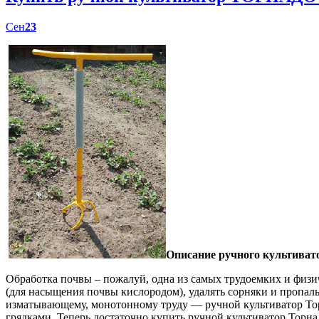
Сен
23
Описание ручного культиват
Обработка почвы – пожалуй, одна из самых трудоемких и физич
(для насыщения почвы кислородом), удалять сорняки и пропал
изматывающему, монотонному труду — ручной культиватор Торн
грядками. Теперь достаточно купить ручной культиватор Торна