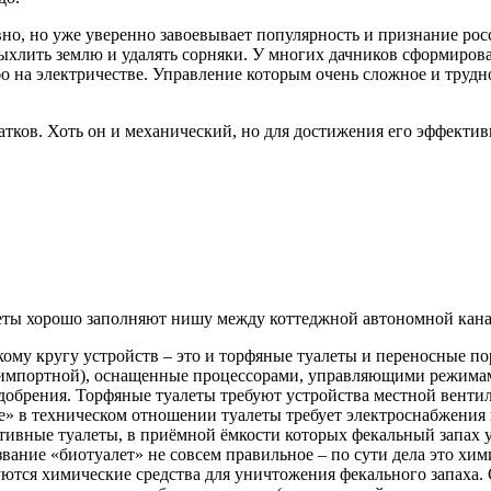
но, но уже уверенно завоевывает популярность и признание росс
ыхлить землю и удалять сорняки. У многих дачников сформирова
о на электричестве. Управление которым очень сложное и трудно
атков. Хоть он и механический, но для достижения его эффекти
еты хорошо заполняют нишу между коттеджной автономной кана
ому кругу устройств – это и торфяные туалеты и переносные п
 импортной), оснащенные процессорами, управляющими режима
добрения. Торфяные туалеты требуют устройства местной венти
» в техническом отношении туалеты требует электроснабжения 
ивные туалеты, в приёмной ёмкости которых фекальный запах у
вание «биотуалет» не совсем правильное – по сути дела это хим
ются химические средства для уничтожения фекального запаха. 