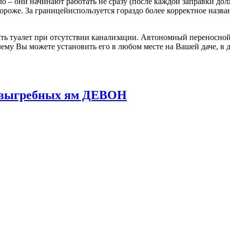
о – они начинают работать не сразу (после каждой заправки до
 дороже. За границейиспользуется гораздо более корректное назв
ь туалет при отсутствии канализации. Автономный переносной 
ему Вы можете установить его в любом месте на Вашей даче, в д
и выгребных ям ДЕВОН