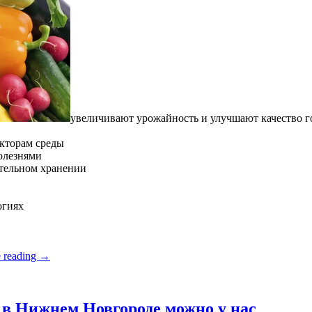
увеличивают урожайность и улучшают качество 
кторам среды
олезнями
ительном хранении
огиях
 reading
→
в Нижнем Новгороде можно у нас