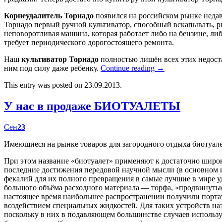
Корнеудалитель Торнадо
появился на российском рынке недав
Торнадо первый ручной культиватор, способный вскапывать, р
неповоротливая машина, которая работает либо на бензине, либ
требует периодического дорогостоящего ремонта.
Наш
культиватор Торнадо
полностью лишён всех этих недост
ним под силу даже ребенку.
Continue reading
→
This entry was posted on 23.09.2013.
У нас в продаже БИОТУАЛЕТЫ
Сен
23
Имеющиеся на рынке товаров для загородного отдыха биотуал
При этом название «биотуалет» применяют к достаточно широк
последние достижения передовой научной мысли (в основном
фекалий для их полного превращения в самые лучшие в мире у
большого объёма расходного материала — торфа, «продвинутые
настоящее время наибольшее распространении получили портат
воздействием специальных жидкостей. Для таких устройств наз
поскольку в них в подавляющем большинстве случаев использу