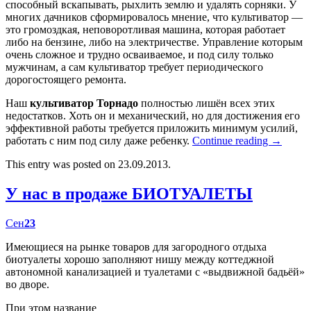
способный вскапывать, рыхлить землю и удалять сорняки. У
многих дачников сформировалось мнение, что культиватор —
это громоздкая, неповоротливая машина, которая работает
либо на бензине, либо на электричестве. Управление которым
очень сложное и трудно осваиваемое, и под силу только
мужчинам, а сам культиватор требует периодического
дорогостоящего ремонта.
Наш
культиватор Торнадо
полностью лишён всех этих
недостатков. Хоть он и механический, но для достижения его
эффективной работы требуется приложить минимум усилий,
работать с ним под силу даже ребенку.
Continue reading
→
This entry was posted on 23.09.2013.
У нас в продаже БИОТУАЛЕТЫ
Сен
23
Имеющиеся на рынке товаров для загородного отдыха
биотуалеты хорошо заполняют нишу между коттеджной
автономной канализацией и туалетами с «выдвижной бадьёй»
во дворе.
При этом название