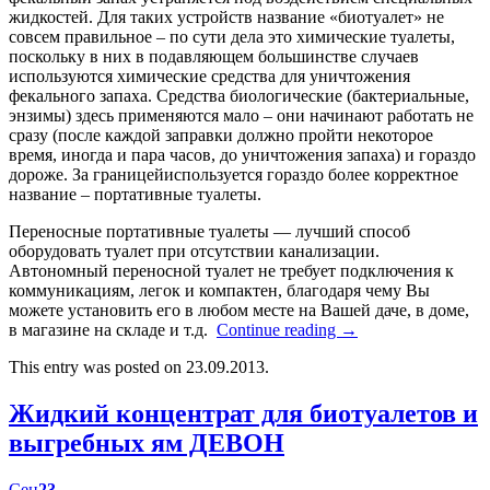
жидкостей. Для таких устройств название «биотуалет» не
совсем правильное – по сути дела это химические туалеты,
поскольку в них в подавляющем большинстве случаев
используются химические средства для уничтожения
фекального запаха. Средства биологические (бактериальные,
энзимы) здесь применяются мало – они начинают работать не
сразу (после каждой заправки должно пройти некоторое
время, иногда и пара часов, до уничтожения запаха) и гораздо
дороже. За границейиспользуется гораздо более корректное
название – портативные туалеты.
Переносные портативные туалеты — лучший способ
оборудовать туалет при отсутствии канализации.
Автономный переносной туалет не требует подключения к
коммуникациям, легок и компактен, благодаря чему Вы
можете установить его в любом месте на Вашей даче, в доме,
в магазине на складе и т.д.
Continue reading
→
This entry was posted on 23.09.2013.
Жидкий концентрат для биотуалетов и
выгребных ям ДЕВОН
Сен
23