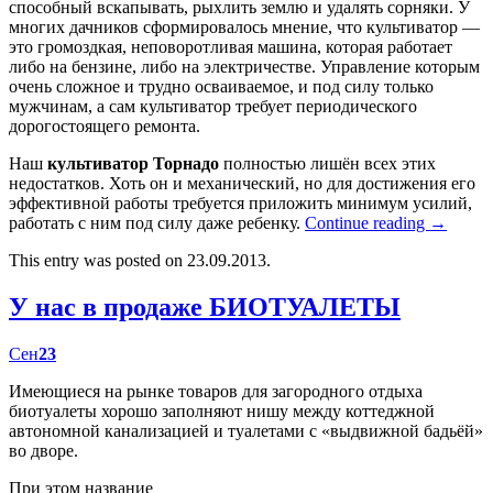
способный вскапывать, рыхлить землю и удалять сорняки. У
многих дачников сформировалось мнение, что культиватор —
это громоздкая, неповоротливая машина, которая работает
либо на бензине, либо на электричестве. Управление которым
очень сложное и трудно осваиваемое, и под силу только
мужчинам, а сам культиватор требует периодического
дорогостоящего ремонта.
Наш
культиватор Торнадо
полностью лишён всех этих
недостатков. Хоть он и механический, но для достижения его
эффективной работы требуется приложить минимум усилий,
работать с ним под силу даже ребенку.
Continue reading
→
This entry was posted on 23.09.2013.
У нас в продаже БИОТУАЛЕТЫ
Сен
23
Имеющиеся на рынке товаров для загородного отдыха
биотуалеты хорошо заполняют нишу между коттеджной
автономной канализацией и туалетами с «выдвижной бадьёй»
во дворе.
При этом название