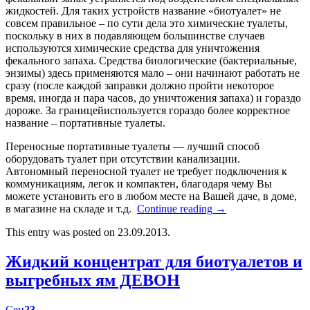
жидкостей. Для таких устройств название «биотуалет» не
совсем правильное – по сути дела это химические туалеты,
поскольку в них в подавляющем большинстве случаев
используются химические средства для уничтожения
фекального запаха. Средства биологические (бактериальные,
энзимы) здесь применяются мало – они начинают работать не
сразу (после каждой заправки должно пройти некоторое
время, иногда и пара часов, до уничтожения запаха) и гораздо
дороже. За границейиспользуется гораздо более корректное
название – портативные туалеты.
Переносные портативные туалеты — лучший способ
оборудовать туалет при отсутствии канализации.
Автономный переносной туалет не требует подключения к
коммуникациям, легок и компактен, благодаря чему Вы
можете установить его в любом месте на Вашей даче, в доме,
в магазине на складе и т.д.
Continue reading
→
This entry was posted on 23.09.2013.
Жидкий концентрат для биотуалетов и
выгребных ям ДЕВОН
Сен
23