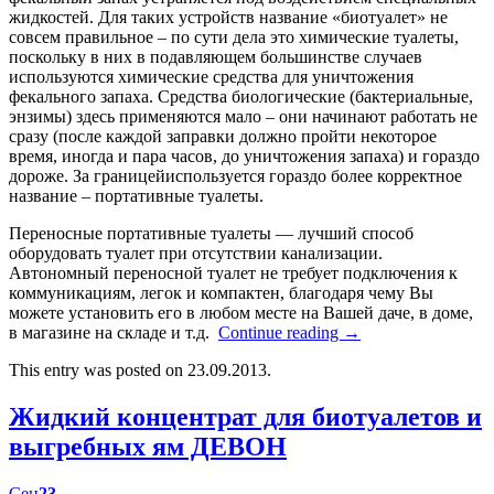
жидкостей. Для таких устройств название «биотуалет» не
совсем правильное – по сути дела это химические туалеты,
поскольку в них в подавляющем большинстве случаев
используются химические средства для уничтожения
фекального запаха. Средства биологические (бактериальные,
энзимы) здесь применяются мало – они начинают работать не
сразу (после каждой заправки должно пройти некоторое
время, иногда и пара часов, до уничтожения запаха) и гораздо
дороже. За границейиспользуется гораздо более корректное
название – портативные туалеты.
Переносные портативные туалеты — лучший способ
оборудовать туалет при отсутствии канализации.
Автономный переносной туалет не требует подключения к
коммуникациям, легок и компактен, благодаря чему Вы
можете установить его в любом месте на Вашей даче, в доме,
в магазине на складе и т.д.
Continue reading
→
This entry was posted on 23.09.2013.
Жидкий концентрат для биотуалетов и
выгребных ям ДЕВОН
Сен
23