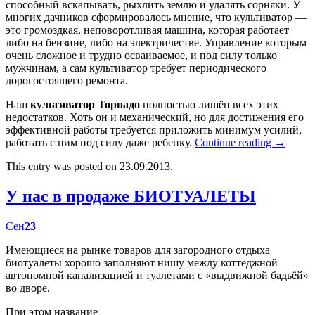
способный вскапывать, рыхлить землю и удалять сорняки. У
многих дачников сформировалось мнение, что культиватор —
это громоздкая, неповоротливая машина, которая работает
либо на бензине, либо на электричестве. Управление которым
очень сложное и трудно осваиваемое, и под силу только
мужчинам, а сам культиватор требует периодического
дорогостоящего ремонта.
Наш
культиватор Торнадо
полностью лишён всех этих
недостатков. Хоть он и механический, но для достижения его
эффективной работы требуется приложить минимум усилий,
работать с ним под силу даже ребенку.
Continue reading
→
This entry was posted on 23.09.2013.
У нас в продаже БИОТУАЛЕТЫ
Сен
23
Имеющиеся на рынке товаров для загородного отдыха
биотуалеты хорошо заполняют нишу между коттеджной
автономной канализацией и туалетами с «выдвижной бадьёй»
во дворе.
При этом название