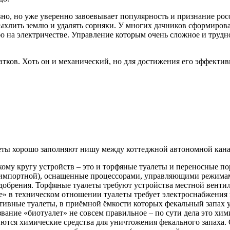
но, но уже уверенно завоевывает популярность и признание росс
ыхлить землю и удалять сорняки. У многих дачников сформирова
о на электричестве. Управление которым очень сложное и трудно
атков. Хоть он и механический, но для достижения его эффекти
еты хорошо заполняют нишу между коттеджной автономной кана
ому кругу устройств – это и торфяные туалеты и переносные п
 импортной), оснащенные процессорами, управляющими режима
добрения. Торфяные туалеты требуют устройства местной венти
» в техническом отношении туалеты требует электроснабжения 
ивные туалеты, в приёмной ёмкости которых фекальный запах у
вание «биотуалет» не совсем правильное – по сути дела это хим
ются химические средства для уничтожения фекального запаха. 