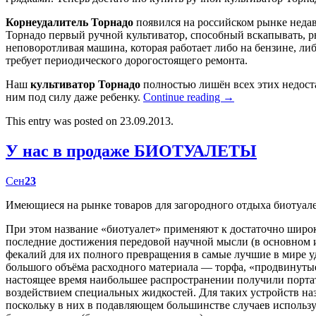
Корнеудалитель Торнадо
появился на российском рынке недав
Торнадо первый ручной культиватор, способный вскапывать, р
неповоротливая машина, которая работает либо на бензине, либ
требует периодического дорогостоящего ремонта.
Наш
культиватор Торнадо
полностью лишён всех этих недост
ним под силу даже ребенку.
Continue reading
→
This entry was posted on 23.09.2013.
У нас в продаже БИОТУАЛЕТЫ
Сен
23
Имеющиеся на рынке товаров для загородного отдыха биотуал
При этом название «биотуалет» применяют к достаточно широк
последние достижения передовой научной мысли (в основном
фекалий для их полного превращения в самые лучшие в мире у
большого объёма расходного материала — торфа, «продвинутые
настоящее время наибольшее распространении получили портат
воздействием специальных жидкостей. Для таких устройств наз
поскольку в них в подавляющем большинстве случаев использу