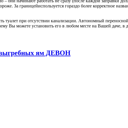
о – они начинают работать не сразу (после каждой заправки до
 дороже. За границейиспользуется гораздо более корректное назв
ь туалет при отсутствии канализации. Автономный переносной 
ему Вы можете установить его в любом месте на Вашей даче, в д
и выгребных ям ДЕВОН