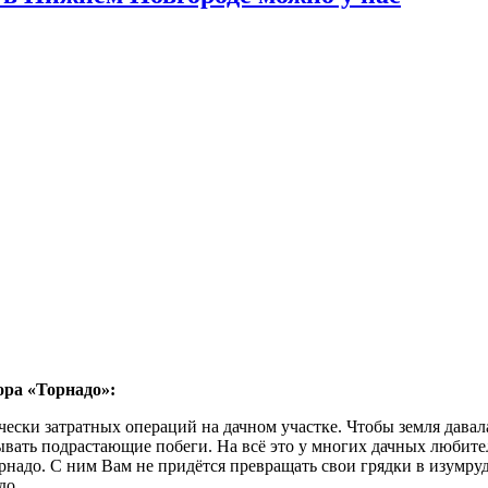
ора «Торнадо»:
ески затратных операций на дачном участке. Чтобы земля давал
ывать подрастающие побеги. На всё это у многих дачных любите
адо. С ним Вам не придётся превращать свои грядки в изумрудн
до.