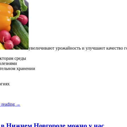
увеличивают урожайность и улучшают качество 
кторам среды
олезнями
ительном хранении
огиях
 reading
→
в Нижнем Новгороде можно у нас