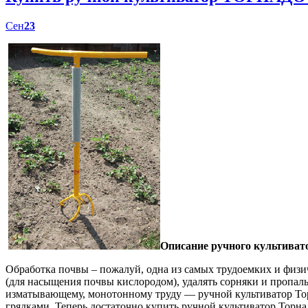
Сен
23
Описание ручного культиват
Обработка почвы – пожалуй, одна из самых трудоемких и физич
(для насыщения почвы кислородом), удалять сорняки и пропал
изматывающему, монотонному труду — ручной культиватор Торн
грядками. Теперь достаточно купить ручной культиватор Торна