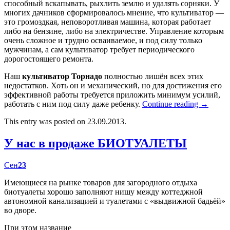
способный вскапывать, рыхлить землю и удалять сорняки. У
многих дачников сформировалось мнение, что культиватор —
это громоздкая, неповоротливая машина, которая работает
либо на бензине, либо на электричестве. Управление которым
очень сложное и трудно осваиваемое, и под силу только
мужчинам, а сам культиватор требует периодического
дорогостоящего ремонта.
Наш
культиватор Торнадо
полностью лишён всех этих
недостатков. Хоть он и механический, но для достижения его
эффективной работы требуется приложить минимум усилий,
работать с ним под силу даже ребенку.
Continue reading
→
This entry was posted on 23.09.2013.
У нас в продаже БИОТУАЛЕТЫ
Сен
23
Имеющиеся на рынке товаров для загородного отдыха
биотуалеты хорошо заполняют нишу между коттеджной
автономной канализацией и туалетами с «выдвижной бадьёй»
во дворе.
При этом название