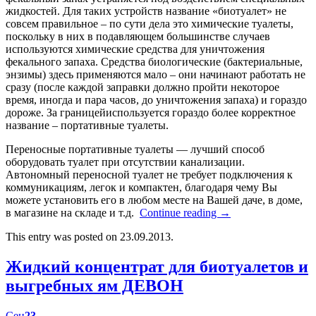
жидкостей. Для таких устройств название «биотуалет» не
совсем правильное – по сути дела это химические туалеты,
поскольку в них в подавляющем большинстве случаев
используются химические средства для уничтожения
фекального запаха. Средства биологические (бактериальные,
энзимы) здесь применяются мало – они начинают работать не
сразу (после каждой заправки должно пройти некоторое
время, иногда и пара часов, до уничтожения запаха) и гораздо
дороже. За границейиспользуется гораздо более корректное
название – портативные туалеты.
Переносные портативные туалеты — лучший способ
оборудовать туалет при отсутствии канализации.
Автономный переносной туалет не требует подключения к
коммуникациям, легок и компактен, благодаря чему Вы
можете установить его в любом месте на Вашей даче, в доме,
в магазине на складе и т.д.
Continue reading
→
This entry was posted on 23.09.2013.
Жидкий концентрат для биотуалетов и
выгребных ям ДЕВОН
Сен
23