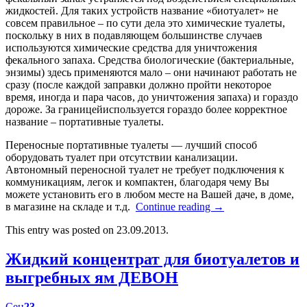
жидкостей. Для таких устройств название «биотуалет» не
совсем правильное – по сути дела это химические туалеты,
поскольку в них в подавляющем большинстве случаев
используются химические средства для уничтожения
фекального запаха. Средства биологические (бактериальные,
энзимы) здесь применяются мало – они начинают работать не
сразу (после каждой заправки должно пройти некоторое
время, иногда и пара часов, до уничтожения запаха) и гораздо
дороже. За границейиспользуется гораздо более корректное
название – портативные туалеты.
Переносные портативные туалеты — лучший способ
оборудовать туалет при отсутствии канализации.
Автономный переносной туалет не требует подключения к
коммуникациям, легок и компактен, благодаря чему Вы
можете установить его в любом месте на Вашей даче, в доме,
в магазине на складе и т.д.
Continue reading
→
This entry was posted on 23.09.2013.
Жидкий концентрат для биотуалетов и
выгребных ям ДЕВОН
Сен
23