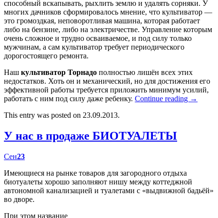
способный вскапывать, рыхлить землю и удалять сорняки. У
многих дачников сформировалось мнение, что культиватор —
это громоздкая, неповоротливая машина, которая работает
либо на бензине, либо на электричестве. Управление которым
очень сложное и трудно осваиваемое, и под силу только
мужчинам, а сам культиватор требует периодического
дорогостоящего ремонта.
Наш
культиватор Торнадо
полностью лишён всех этих
недостатков. Хоть он и механический, но для достижения его
эффективной работы требуется приложить минимум усилий,
работать с ним под силу даже ребенку.
Continue reading
→
This entry was posted on 23.09.2013.
У нас в продаже БИОТУАЛЕТЫ
Сен
23
Имеющиеся на рынке товаров для загородного отдыха
биотуалеты хорошо заполняют нишу между коттеджной
автономной канализацией и туалетами с «выдвижной бадьёй»
во дворе.
При этом название