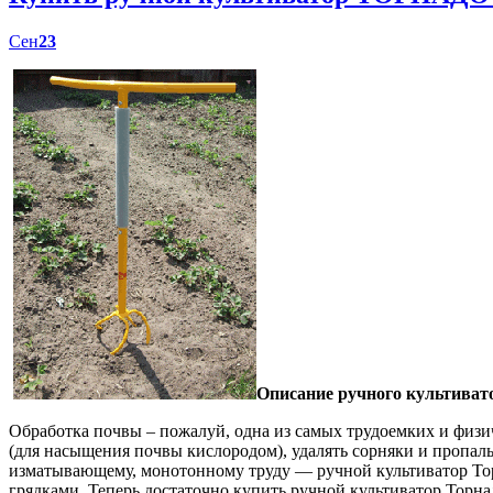
Сен
23
Описание ручного культиват
Обработка почвы – пожалуй, одна из самых трудоемких и физич
(для насыщения почвы кислородом), удалять сорняки и пропал
изматывающему, монотонному труду — ручной культиватор Торн
грядками. Теперь достаточно купить ручной культиватор Торна