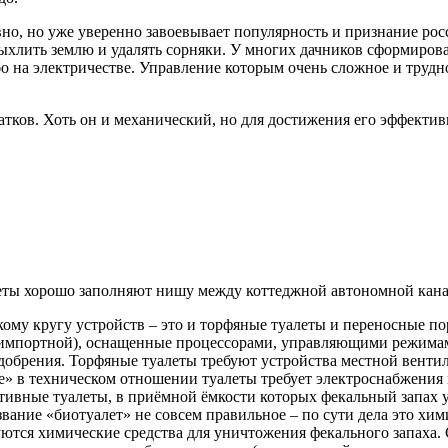
но, но уже уверенно завоевывает популярность и признание росс
ыхлить землю и удалять сорняки. У многих дачников сформирова
о на электричестве. Управление которым очень сложное и трудно
атков. Хоть он и механический, но для достижения его эффекти
еты хорошо заполняют нишу между коттеджной автономной кана
ому кругу устройств – это и торфяные туалеты и переносные п
 импортной), оснащенные процессорами, управляющими режима
добрения. Торфяные туалеты требуют устройства местной венти
» в техническом отношении туалеты требует электроснабжения 
ивные туалеты, в приёмной ёмкости которых фекальный запах у
вание «биотуалет» не совсем правильное – по сути дела это хим
ются химические средства для уничтожения фекального запаха. 