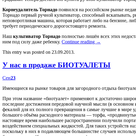
Корнеудалитель Торнадо
появился на российском рынке недав
Торнадо первый ручной культиватор, способный вскапывать, р
неповоротливая машина, которая работает либо на бензине, либ
требует периодического дорогостоящего ремонта.
Наш
культиватор Торнадо
полностью лишён всех этих недост
ним под силу даже ребенку.
Continue reading
→
This entry was posted on 23.09.2013.
У нас в продаже БИОТУАЛЕТЫ
Сен
23
Имеющиеся на рынке товаров для загородного отдыха биотуал
При этом название «биотуалет» применяют к достаточно широк
последние достижения передовой научной мысли (в основном
фекалий для их полного превращения в самые лучшие в мире у
большого объёма расходного материала — торфа, «продвинутые
настоящее время наибольшее распространении получили портат
воздействием специальных жидкостей. Для таких устройств наз
поскольку в них в подавляющем большинстве случаев использу