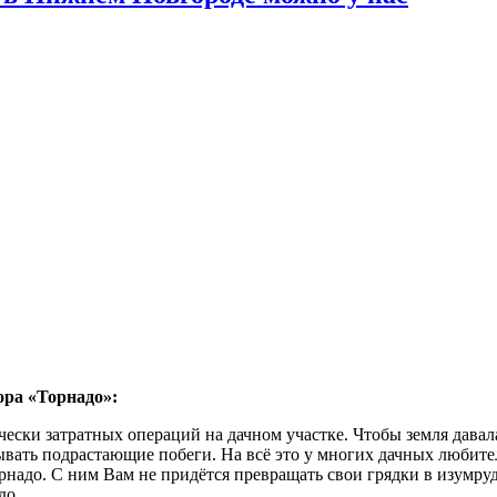
ора «Торнадо»:
ески затратных операций на дачном участке. Чтобы земля давал
ывать подрастающие побеги. На всё это у многих дачных любите
адо. С ним Вам не придётся превращать свои грядки в изумрудн
до.