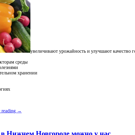
увеличивают урожайность и улучшают качество 
кторам среды
олезнями
ительном хранении
огиях
 reading
→
в Нижнем Новгороде можно у нас