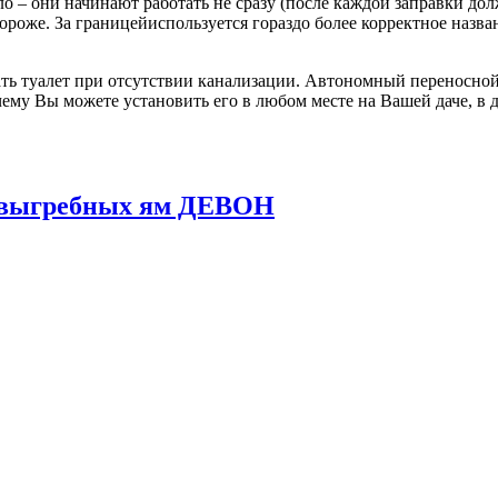
о – они начинают работать не сразу (после каждой заправки до
 дороже. За границейиспользуется гораздо более корректное назв
ь туалет при отсутствии канализации. Автономный переносной 
ему Вы можете установить его в любом месте на Вашей даче, в д
и выгребных ям ДЕВОН