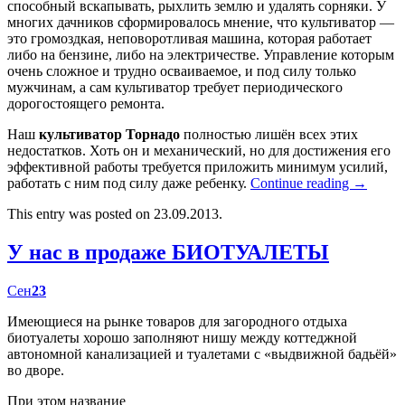
способный вскапывать, рыхлить землю и удалять сорняки. У
многих дачников сформировалось мнение, что культиватор —
это громоздкая, неповоротливая машина, которая работает
либо на бензине, либо на электричестве. Управление которым
очень сложное и трудно осваиваемое, и под силу только
мужчинам, а сам культиватор требует периодического
дорогостоящего ремонта.
Наш
культиватор Торнадо
полностью лишён всех этих
недостатков. Хоть он и механический, но для достижения его
эффективной работы требуется приложить минимум усилий,
работать с ним под силу даже ребенку.
Continue reading
→
This entry was posted on 23.09.2013.
У нас в продаже БИОТУАЛЕТЫ
Сен
23
Имеющиеся на рынке товаров для загородного отдыха
биотуалеты хорошо заполняют нишу между коттеджной
автономной канализацией и туалетами с «выдвижной бадьёй»
во дворе.
При этом название