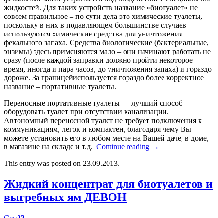
жидкостей. Для таких устройств название «биотуалет» не
совсем правильное – по сути дела это химические туалеты,
поскольку в них в подавляющем большинстве случаев
используются химические средства для уничтожения
фекального запаха. Средства биологические (бактериальные,
энзимы) здесь применяются мало – они начинают работать не
сразу (после каждой заправки должно пройти некоторое
время, иногда и пара часов, до уничтожения запаха) и гораздо
дороже. За границейиспользуется гораздо более корректное
название – портативные туалеты.
Переносные портативные туалеты — лучший способ
оборудовать туалет при отсутствии канализации.
Автономный переносной туалет не требует подключения к
коммуникациям, легок и компактен, благодаря чему Вы
можете установить его в любом месте на Вашей даче, в доме,
в магазине на складе и т.д.
Continue reading
→
This entry was posted on 23.09.2013.
Жидкий концентрат для биотуалетов и
выгребных ям ДЕВОН
Сен
23