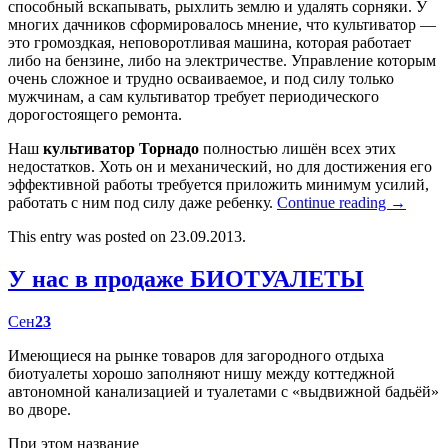
способный вскапывать, рыхлить землю и удалять сорняки. У
многих дачников сформировалось мнение, что культиватор —
это громоздкая, неповоротливая машина, которая работает
либо на бензине, либо на электричестве. Управление которым
очень сложное и трудно осваиваемое, и под силу только
мужчинам, а сам культиватор требует периодического
дорогостоящего ремонта.
Наш
культиватор Торнадо
полностью лишён всех этих
недостатков. Хоть он и механический, но для достижения его
эффективной работы требуется приложить минимум усилий,
работать с ним под силу даже ребенку.
Continue reading
→
This entry was posted on 23.09.2013.
У нас в продаже БИОТУАЛЕТЫ
Сен
23
Имеющиеся на рынке товаров для загородного отдыха
биотуалеты хорошо заполняют нишу между коттеджной
автономной канализацией и туалетами с «выдвижной бадьёй»
во дворе.
При этом название