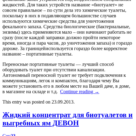
жидкостей. Для таких устройств название «биотуалет» не
совсем правильное – по сути дела это химические туалеты,
поскольку в них в подавляющем большинстве случаев
используются химические средства для уничтожения
фекального запаха. Средства биологические (бактериальные,
энзимы) здесь применяются мало – они начинают работать не
сразу (после каждой заправки должно пройти некоторое
время, иногда и пара часов, до уничтожения запаха) и гораздо
дороже. За границейиспользуется гораздо более корректное
название – портативные туалеты.
Переносные портативные туалеты — лучший способ
оборудовать туалет при отсутствии канализации.
Автономный переносной туалет не требует подключения к
коммуникациям, легок и компактен, благодаря чему Вы
можете установить его в любом месте на Вашей даче, в доме,
в магазине на складе и т.д.
Continue reading
→
This entry was posted on 23.09.2013.
Жидкий концентрат для биотуалетов и
выгребных ям ДЕВОН
Сен
23