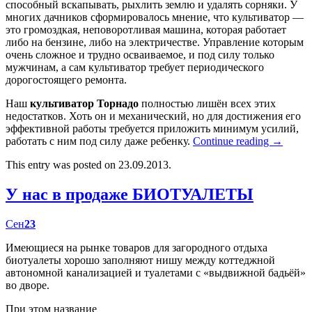
способный вскапывать, рыхлить землю и удалять сорняки. У
многих дачников сформировалось мнение, что культиватор —
это громоздкая, неповоротливая машина, которая работает
либо на бензине, либо на электричестве. Управление которым
очень сложное и трудно осваиваемое, и под силу только
мужчинам, а сам культиватор требует периодического
дорогостоящего ремонта.
Наш
культиватор Торнадо
полностью лишён всех этих
недостатков. Хоть он и механический, но для достижения его
эффективной работы требуется приложить минимум усилий,
работать с ним под силу даже ребенку.
Continue reading
→
This entry was posted on 23.09.2013.
У нас в продаже БИОТУАЛЕТЫ
Сен
23
Имеющиеся на рынке товаров для загородного отдыха
биотуалеты хорошо заполняют нишу между коттеджной
автономной канализацией и туалетами с «выдвижной бадьёй»
во дворе.
При этом название