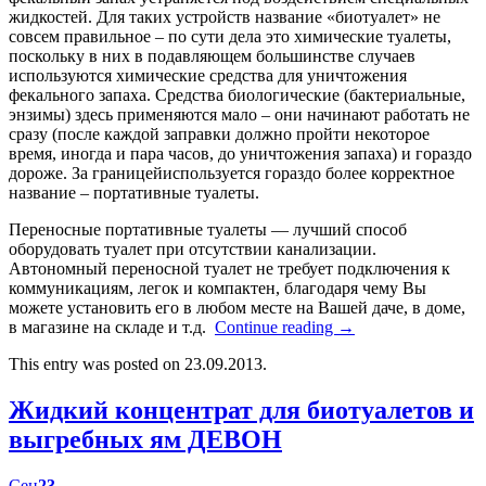
жидкостей. Для таких устройств название «биотуалет» не
совсем правильное – по сути дела это химические туалеты,
поскольку в них в подавляющем большинстве случаев
используются химические средства для уничтожения
фекального запаха. Средства биологические (бактериальные,
энзимы) здесь применяются мало – они начинают работать не
сразу (после каждой заправки должно пройти некоторое
время, иногда и пара часов, до уничтожения запаха) и гораздо
дороже. За границейиспользуется гораздо более корректное
название – портативные туалеты.
Переносные портативные туалеты — лучший способ
оборудовать туалет при отсутствии канализации.
Автономный переносной туалет не требует подключения к
коммуникациям, легок и компактен, благодаря чему Вы
можете установить его в любом месте на Вашей даче, в доме,
в магазине на складе и т.д.
Continue reading
→
This entry was posted on 23.09.2013.
Жидкий концентрат для биотуалетов и
выгребных ям ДЕВОН
Сен
23