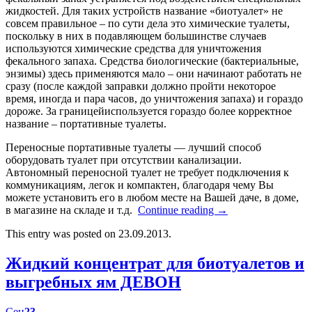
жидкостей. Для таких устройств название «биотуалет» не
совсем правильное – по сути дела это химические туалеты,
поскольку в них в подавляющем большинстве случаев
используются химические средства для уничтожения
фекального запаха. Средства биологические (бактериальные,
энзимы) здесь применяются мало – они начинают работать не
сразу (после каждой заправки должно пройти некоторое
время, иногда и пара часов, до уничтожения запаха) и гораздо
дороже. За границейиспользуется гораздо более корректное
название – портативные туалеты.
Переносные портативные туалеты — лучший способ
оборудовать туалет при отсутствии канализации.
Автономный переносной туалет не требует подключения к
коммуникациям, легок и компактен, благодаря чему Вы
можете установить его в любом месте на Вашей даче, в доме,
в магазине на складе и т.д.
Continue reading
→
This entry was posted on 23.09.2013.
Жидкий концентрат для биотуалетов и
выгребных ям ДЕВОН
Сен
23