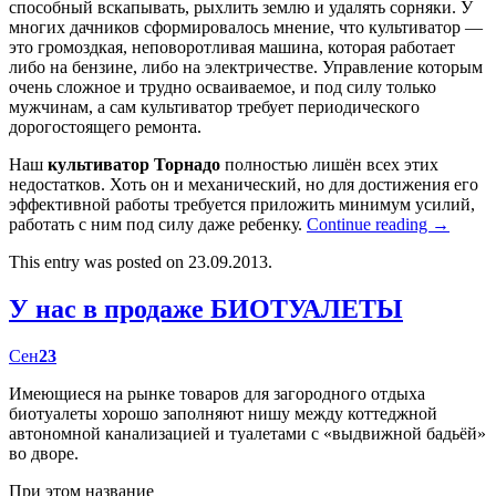
способный вскапывать, рыхлить землю и удалять сорняки. У
многих дачников сформировалось мнение, что культиватор —
это громоздкая, неповоротливая машина, которая работает
либо на бензине, либо на электричестве. Управление которым
очень сложное и трудно осваиваемое, и под силу только
мужчинам, а сам культиватор требует периодического
дорогостоящего ремонта.
Наш
культиватор Торнадо
полностью лишён всех этих
недостатков. Хоть он и механический, но для достижения его
эффективной работы требуется приложить минимум усилий,
работать с ним под силу даже ребенку.
Continue reading
→
This entry was posted on 23.09.2013.
У нас в продаже БИОТУАЛЕТЫ
Сен
23
Имеющиеся на рынке товаров для загородного отдыха
биотуалеты хорошо заполняют нишу между коттеджной
автономной канализацией и туалетами с «выдвижной бадьёй»
во дворе.
При этом название