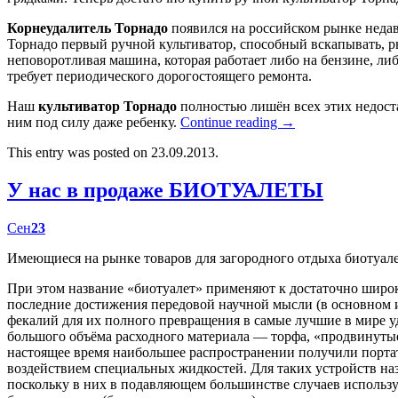
Корнеудалитель Торнадо
появился на российском рынке недав
Торнадо первый ручной культиватор, способный вскапывать, р
неповоротливая машина, которая работает либо на бензине, либ
требует периодического дорогостоящего ремонта.
Наш
культиватор Торнадо
полностью лишён всех этих недост
ним под силу даже ребенку.
Continue reading
→
This entry was posted on 23.09.2013.
У нас в продаже БИОТУАЛЕТЫ
Сен
23
Имеющиеся на рынке товаров для загородного отдыха биотуал
При этом название «биотуалет» применяют к достаточно широк
последние достижения передовой научной мысли (в основном
фекалий для их полного превращения в самые лучшие в мире у
большого объёма расходного материала — торфа, «продвинутые
настоящее время наибольшее распространении получили портат
воздействием специальных жидкостей. Для таких устройств наз
поскольку в них в подавляющем большинстве случаев использу