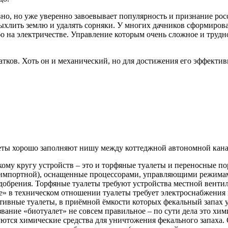
но, но уже уверенно завоевывает популярность и признание росс
ыхлить землю и удалять сорняки. У многих дачников сформирова
о на электричестве. Управление которым очень сложное и трудно
атков. Хоть он и механический, но для достижения его эффекти
еты хорошо заполняют нишу между коттеджной автономной кана
ому кругу устройств – это и торфяные туалеты и переносные п
 импортной), оснащенные процессорами, управляющими режима
добрения. Торфяные туалеты требуют устройства местной венти
» в техническом отношении туалеты требует электроснабжения 
ивные туалеты, в приёмной ёмкости которых фекальный запах у
вание «биотуалет» не совсем правильное – по сути дела это хим
ются химические средства для уничтожения фекального запаха. 