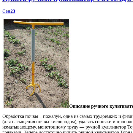
Сен
23
Описание ручного культиват
Обработка почвы – пожалуй, одна из самых трудоемких и физич
(для насыщения почвы кислородом), удалять сорняки и пропал
изматывающему, монотонному труду — ручной культиватор Торн
грядками. Теперь достаточно купить ручной культиватор Торна