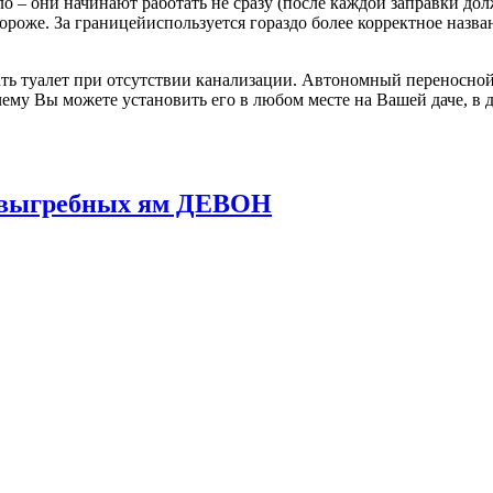
о – они начинают работать не сразу (после каждой заправки до
 дороже. За границейиспользуется гораздо более корректное назв
ь туалет при отсутствии канализации. Автономный переносной 
ему Вы можете установить его в любом месте на Вашей даче, в д
и выгребных ям ДЕВОН