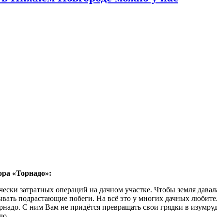
ора «Торнадо»:
ески затратных операций на дачном участке. Чтобы земля давал
ывать подрастающие побеги. На всё это у многих дачных любите
адо. С ним Вам не придётся превращать свои грядки в изумрудн
до.