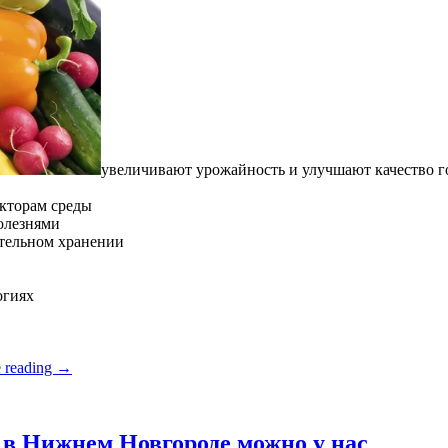
увеличивают урожайность и улучшают качество 
кторам среды
олезнями
ительном хранении
огиях
 reading
→
в Нижнем Новгороде можно у нас