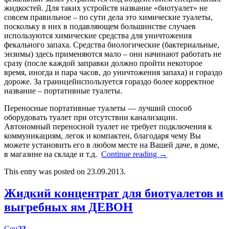
жидкостей. Для таких устройств название «биотуалет» не
совсем правильное – по сути дела это химические туалеты,
поскольку в них в подавляющем большинстве случаев
используются химические средства для уничтожения
фекального запаха. Средства биологические (бактериальные,
энзимы) здесь применяются мало – они начинают работать не
сразу (после каждой заправки должно пройти некоторое
время, иногда и пара часов, до уничтожения запаха) и гораздо
дороже. За границейиспользуется гораздо более корректное
название – портативные туалеты.
Переносные портативные туалеты — лучший способ
оборудовать туалет при отсутствии канализации.
Автономный переносной туалет не требует подключения к
коммуникациям, легок и компактен, благодаря чему Вы
можете установить его в любом месте на Вашей даче, в доме,
в магазине на складе и т.д.
Continue reading
→
This entry was posted on 23.09.2013.
Жидкий концентрат для биотуалетов и
выгребных ям ДЕВОН
Сен
23