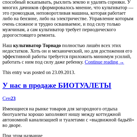
способный вскапывать, рыхлить землю и удалять сорняки. У
многих дачников сформировалось мнение, что культиватор —
это громоздкая, неповоротливая машина, которая работает
либо на бензине, либо на электричестве. Управление которым
очень сложное и трудно осваиваемое, и под силу только
мужчинам, а сам культиватор требует периодического
дорогостоящего ремонта.
Наш
культиватор Торнадо
полностью лишён всех этих
недостатков. Хоть он и механический, но для достижения его
эффективной работы требуется приложить минимум усилий,
работать с ним под силу даже ребенку.
Continue reading
→
This entry was posted on 23.09.2013.
У нас в продаже БИОТУАЛЕТЫ
Сен
23
Имеющиеся на рынке товаров для загородного отдыха
биотуалеты хорошо заполняют нишу между коттеджной
автономной канализацией и туалетами с «выдвижной бадьёй»
во дворе.
При этом название