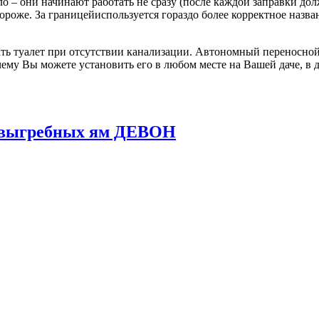
о – они начинают работать не сразу (после каждой заправки до
 дороже. За границейиспользуется гораздо более корректное назв
ь туалет при отсутствии канализации. Автономный переносной 
ему Вы можете установить его в любом месте на Вашей даче, в д
и выгребных ям ДЕВОН