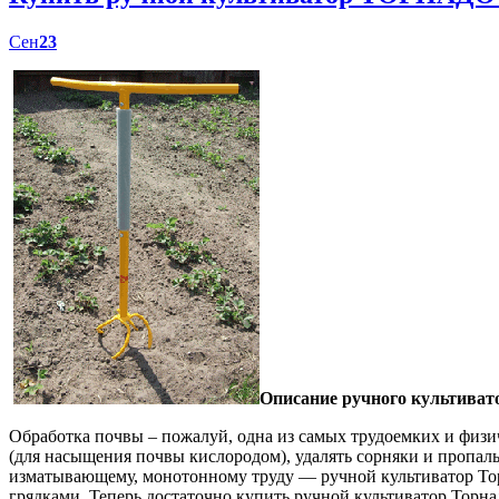
Сен
23
Описание ручного культиват
Обработка почвы – пожалуй, одна из самых трудоемких и физич
(для насыщения почвы кислородом), удалять сорняки и пропал
изматывающему, монотонному труду — ручной культиватор Торн
грядками. Теперь достаточно купить ручной культиватор Торна