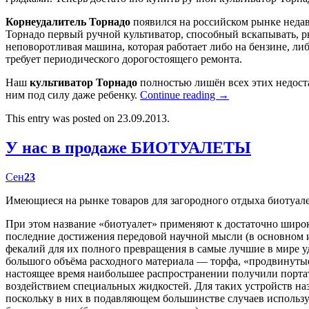
Корнеудалитель Торнадо
появился на российском рынке недав
Торнадо первый ручной культиватор, способный вскапывать, р
неповоротливая машина, которая работает либо на бензине, либ
требует периодического дорогостоящего ремонта.
Наш
культиватор Торнадо
полностью лишён всех этих недост
ним под силу даже ребенку.
Continue reading
→
This entry was posted on 23.09.2013.
У нас в продаже БИОТУАЛЕТЫ
Сен
23
Имеющиеся на рынке товаров для загородного отдыха биотуал
При этом название «биотуалет» применяют к достаточно широк
последние достижения передовой научной мысли (в основном
фекалий для их полного превращения в самые лучшие в мире у
большого объёма расходного материала — торфа, «продвинутые
настоящее время наибольшее распространении получили портат
воздействием специальных жидкостей. Для таких устройств наз
поскольку в них в подавляющем большинстве случаев использу