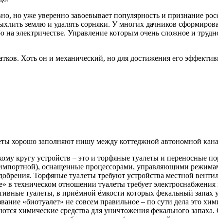
но, но уже уверенно завоевывает популярность и признание росс
ыхлить землю и удалять сорняки. У многих дачников сформирова
о на электричестве. Управление которым очень сложное и трудно
атков. Хоть он и механический, но для достижения его эффекти
еты хорошо заполняют нишу между коттеджной автономной кана
ому кругу устройств – это и торфяные туалеты и переносные п
 импортной), оснащенные процессорами, управляющими режима
добрения. Торфяные туалеты требуют устройства местной венти
» в техническом отношении туалеты требует электроснабжения 
ивные туалеты, в приёмной ёмкости которых фекальный запах у
вание «биотуалет» не совсем правильное – по сути дела это хим
ются химические средства для уничтожения фекального запаха. 