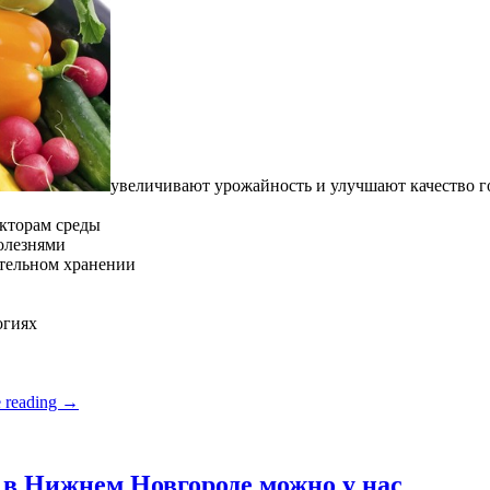
увеличивают урожайность и улучшают качество 
кторам среды
олезнями
ительном хранении
огиях
 reading
→
в Нижнем Новгороде можно у нас