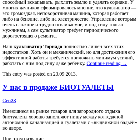
способный вскапывать, рыхлить землю и удалять сорняки. У
многих дачников сформировалось мнение, что культиватор —
это громоздкая, неповоротливая машина, которая работает
либо на бензине, либо на электричестве. Управление которым
очень сложное и трудно осваиваемое, и под силу только
мужчинам, а сам культиватор требует периодического
дорогостоящего ремонта.
Наш
культиватор Торнадо
полностью лишён всех этих
недостатков. Хоть он и механический, но для достижения его
эффективной работы требуется приложить минимум усилий,
работать с ним под силу даже ребенку.
Continue reading
→
This entry was posted on 23.09.2013.
У нас в продаже БИОТУАЛЕТЫ
Сен
23
Имеющиеся на рынке товаров для загородного отдыха
биотуалеты хорошо заполняют нишу между коттеджной
автономной канализацией и туалетами с «выдвижной бадьёй»
во дворе.
При этом название