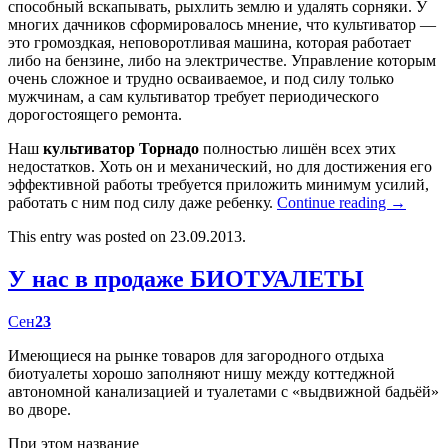
способный вскапывать, рыхлить землю и удалять сорняки. У
многих дачников сформировалось мнение, что культиватор —
это громоздкая, неповоротливая машина, которая работает
либо на бензине, либо на электричестве. Управление которым
очень сложное и трудно осваиваемое, и под силу только
мужчинам, а сам культиватор требует периодического
дорогостоящего ремонта.
Наш
культиватор Торнадо
полностью лишён всех этих
недостатков. Хоть он и механический, но для достижения его
эффективной работы требуется приложить минимум усилий,
работать с ним под силу даже ребенку.
Continue reading
→
This entry was posted on 23.09.2013.
У нас в продаже БИОТУАЛЕТЫ
Сен
23
Имеющиеся на рынке товаров для загородного отдыха
биотуалеты хорошо заполняют нишу между коттеджной
автономной канализацией и туалетами с «выдвижной бадьёй»
во дворе.
При этом название