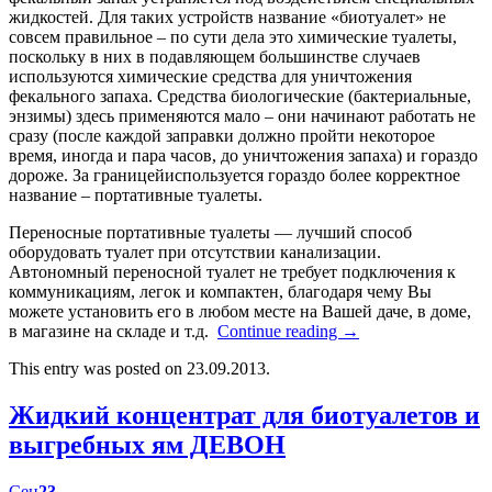
жидкостей. Для таких устройств название «биотуалет» не
совсем правильное – по сути дела это химические туалеты,
поскольку в них в подавляющем большинстве случаев
используются химические средства для уничтожения
фекального запаха. Средства биологические (бактериальные,
энзимы) здесь применяются мало – они начинают работать не
сразу (после каждой заправки должно пройти некоторое
время, иногда и пара часов, до уничтожения запаха) и гораздо
дороже. За границейиспользуется гораздо более корректное
название – портативные туалеты.
Переносные портативные туалеты — лучший способ
оборудовать туалет при отсутствии канализации.
Автономный переносной туалет не требует подключения к
коммуникациям, легок и компактен, благодаря чему Вы
можете установить его в любом месте на Вашей даче, в доме,
в магазине на складе и т.д.
Continue reading
→
This entry was posted on 23.09.2013.
Жидкий концентрат для биотуалетов и
выгребных ям ДЕВОН
Сен
23