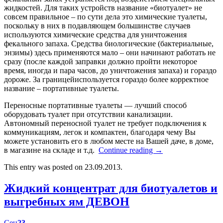
жидкостей. Для таких устройств название «биотуалет» не
совсем правильное – по сути дела это химические туалеты,
поскольку в них в подавляющем большинстве случаев
используются химические средства для уничтожения
фекального запаха. Средства биологические (бактериальные,
энзимы) здесь применяются мало – они начинают работать не
сразу (после каждой заправки должно пройти некоторое
время, иногда и пара часов, до уничтожения запаха) и гораздо
дороже. За границейиспользуется гораздо более корректное
название – портативные туалеты.
Переносные портативные туалеты — лучший способ
оборудовать туалет при отсутствии канализации.
Автономный переносной туалет не требует подключения к
коммуникациям, легок и компактен, благодаря чему Вы
можете установить его в любом месте на Вашей даче, в доме,
в магазине на складе и т.д.
Continue reading
→
This entry was posted on 23.09.2013.
Жидкий концентрат для биотуалетов и
выгребных ям ДЕВОН
Сен
23