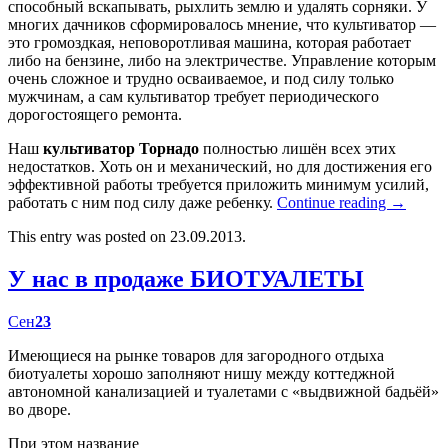
способный вскапывать, рыхлить землю и удалять сорняки. У
многих дачников сформировалось мнение, что культиватор —
это громоздкая, неповоротливая машина, которая работает
либо на бензине, либо на электричестве. Управление которым
очень сложное и трудно осваиваемое, и под силу только
мужчинам, а сам культиватор требует периодического
дорогостоящего ремонта.
Наш
культиватор Торнадо
полностью лишён всех этих
недостатков. Хоть он и механический, но для достижения его
эффективной работы требуется приложить минимум усилий,
работать с ним под силу даже ребенку.
Continue reading
→
This entry was posted on 23.09.2013.
У нас в продаже БИОТУАЛЕТЫ
Сен
23
Имеющиеся на рынке товаров для загородного отдыха
биотуалеты хорошо заполняют нишу между коттеджной
автономной канализацией и туалетами с «выдвижной бадьёй»
во дворе.
При этом название