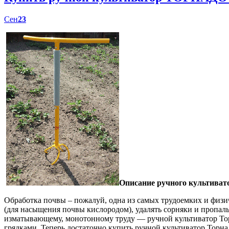
Сен
23
Описание ручного культиват
Обработка почвы – пожалуй, одна из самых трудоемких и физич
(для насыщения почвы кислородом), удалять сорняки и пропал
изматывающему, монотонному труду — ручной культиватор Торн
грядками. Теперь достаточно купить ручной культиватор Торна