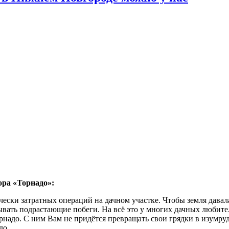
ора «Торнадо»:
ески затратных операций на дачном участке. Чтобы земля давал
ывать подрастающие побеги. На всё это у многих дачных любите
адо. С ним Вам не придётся превращать свои грядки в изумрудн
до.