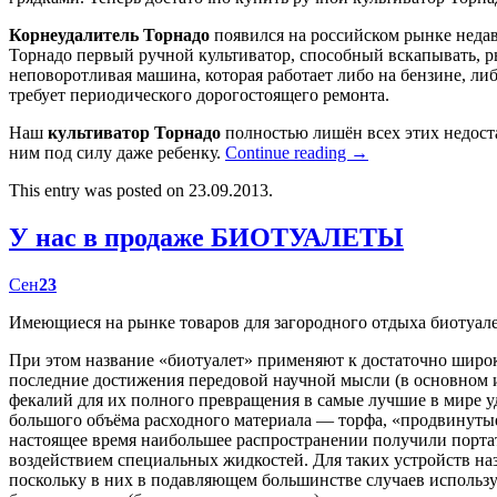
Корнеудалитель Торнадо
появился на российском рынке недав
Торнадо первый ручной культиватор, способный вскапывать, р
неповоротливая машина, которая работает либо на бензине, либ
требует периодического дорогостоящего ремонта.
Наш
культиватор Торнадо
полностью лишён всех этих недост
ним под силу даже ребенку.
Continue reading
→
This entry was posted on 23.09.2013.
У нас в продаже БИОТУАЛЕТЫ
Сен
23
Имеющиеся на рынке товаров для загородного отдыха биотуал
При этом название «биотуалет» применяют к достаточно широк
последние достижения передовой научной мысли (в основном
фекалий для их полного превращения в самые лучшие в мире у
большого объёма расходного материала — торфа, «продвинутые
настоящее время наибольшее распространении получили портат
воздействием специальных жидкостей. Для таких устройств наз
поскольку в них в подавляющем большинстве случаев использу