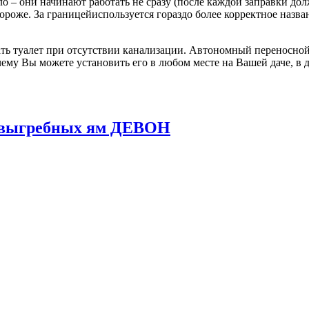
о – они начинают работать не сразу (после каждой заправки до
 дороже. За границейиспользуется гораздо более корректное назв
ь туалет при отсутствии канализации. Автономный переносной 
ему Вы можете установить его в любом месте на Вашей даче, в д
и выгребных ям ДЕВОН