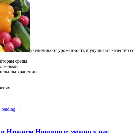
увеличивают урожайность и улучшают качество 
кторам среды
олезнями
ительном хранении
огиях
 reading
→
в Нижнем Новгороде можно у нас