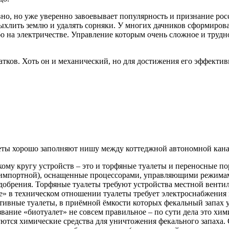
но, но уже уверенно завоевывает популярность и признание росс
ыхлить землю и удалять сорняки. У многих дачников сформирова
о на электричестве. Управление которым очень сложное и трудно
атков. Хоть он и механический, но для достижения его эффекти
еты хорошо заполняют нишу между коттеджной автономной кана
ому кругу устройств – это и торфяные туалеты и переносные п
 импортной), оснащенные процессорами, управляющими режима
добрения. Торфяные туалеты требуют устройства местной венти
» в техническом отношении туалеты требует электроснабжения 
ивные туалеты, в приёмной ёмкости которых фекальный запах у
вание «биотуалет» не совсем правильное – по сути дела это хим
ются химические средства для уничтожения фекального запаха. 