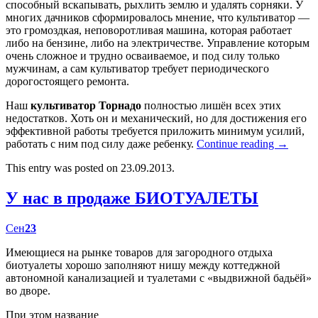
способный вскапывать, рыхлить землю и удалять сорняки. У
многих дачников сформировалось мнение, что культиватор —
это громоздкая, неповоротливая машина, которая работает
либо на бензине, либо на электричестве. Управление которым
очень сложное и трудно осваиваемое, и под силу только
мужчинам, а сам культиватор требует периодического
дорогостоящего ремонта.
Наш
культиватор Торнадо
полностью лишён всех этих
недостатков. Хоть он и механический, но для достижения его
эффективной работы требуется приложить минимум усилий,
работать с ним под силу даже ребенку.
Continue reading
→
This entry was posted on 23.09.2013.
У нас в продаже БИОТУАЛЕТЫ
Сен
23
Имеющиеся на рынке товаров для загородного отдыха
биотуалеты хорошо заполняют нишу между коттеджной
автономной канализацией и туалетами с «выдвижной бадьёй»
во дворе.
При этом название