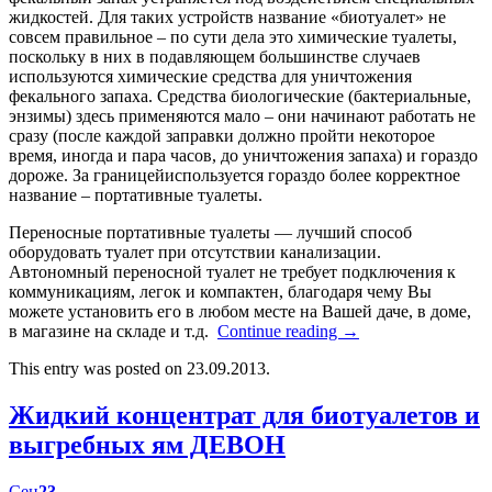
жидкостей. Для таких устройств название «биотуалет» не
совсем правильное – по сути дела это химические туалеты,
поскольку в них в подавляющем большинстве случаев
используются химические средства для уничтожения
фекального запаха. Средства биологические (бактериальные,
энзимы) здесь применяются мало – они начинают работать не
сразу (после каждой заправки должно пройти некоторое
время, иногда и пара часов, до уничтожения запаха) и гораздо
дороже. За границейиспользуется гораздо более корректное
название – портативные туалеты.
Переносные портативные туалеты — лучший способ
оборудовать туалет при отсутствии канализации.
Автономный переносной туалет не требует подключения к
коммуникациям, легок и компактен, благодаря чему Вы
можете установить его в любом месте на Вашей даче, в доме,
в магазине на складе и т.д.
Continue reading
→
This entry was posted on 23.09.2013.
Жидкий концентрат для биотуалетов и
выгребных ям ДЕВОН
Сен
23