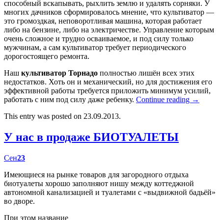
способный вскапывать, рыхлить землю и удалять сорняки. У
многих дачников сформировалось мнение, что культиватор —
это громоздкая, неповоротливая машина, которая работает
либо на бензине, либо на электричестве. Управление которым
очень сложное и трудно осваиваемое, и под силу только
мужчинам, а сам культиватор требует периодического
дорогостоящего ремонта.
Наш
культиватор Торнадо
полностью лишён всех этих
недостатков. Хоть он и механический, но для достижения его
эффективной работы требуется приложить минимум усилий,
работать с ним под силу даже ребенку.
Continue reading
→
This entry was posted on 23.09.2013.
У нас в продаже БИОТУАЛЕТЫ
Сен
23
Имеющиеся на рынке товаров для загородного отдыха
биотуалеты хорошо заполняют нишу между коттеджной
автономной канализацией и туалетами с «выдвижной бадьёй»
во дворе.
При этом название