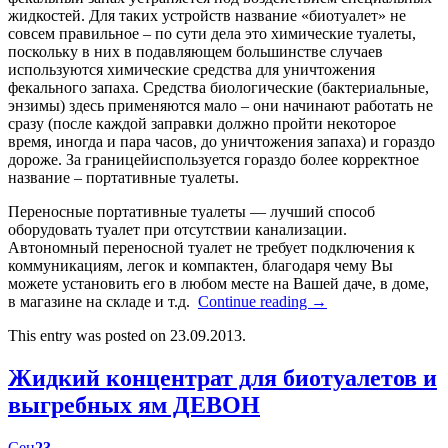
жидкостей. Для таких устройств название «биотуалет» не
совсем правильное – по сути дела это химические туалеты,
поскольку в них в подавляющем большинстве случаев
используются химические средства для уничтожения
фекального запаха. Средства биологические (бактериальные,
энзимы) здесь применяются мало – они начинают работать не
сразу (после каждой заправки должно пройти некоторое
время, иногда и пара часов, до уничтожения запаха) и гораздо
дороже. За границейиспользуется гораздо более корректное
название – портативные туалеты.
Переносные портативные туалеты — лучший способ
оборудовать туалет при отсутствии канализации.
Автономный переносной туалет не требует подключения к
коммуникациям, легок и компактен, благодаря чему Вы
можете установить его в любом месте на Вашей даче, в доме,
в магазине на складе и т.д.
Continue reading
→
This entry was posted on 23.09.2013.
Жидкий концентрат для биотуалетов и
выгребных ям ДЕВОН
Сен
23