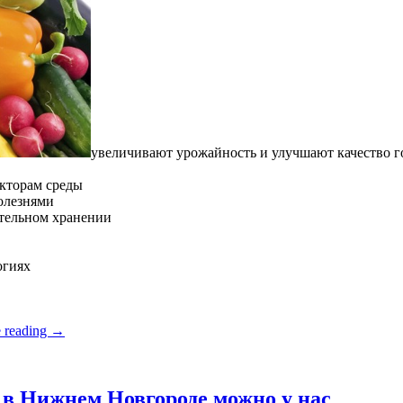
увеличивают урожайность и улучшают качество 
кторам среды
олезнями
ительном хранении
огиях
 reading
→
в Нижнем Новгороде можно у нас