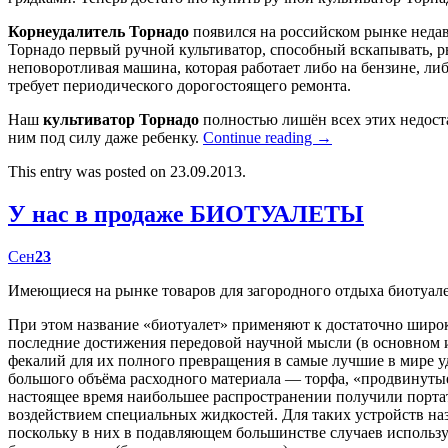
Корнеудалитель Торнадо
появился на российском рынке недав
Торнадо первый ручной культиватор, способный вскапывать, р
неповоротливая машина, которая работает либо на бензине, либ
требует периодического дорогостоящего ремонта.
Наш
культиватор Торнадо
полностью лишён всех этих недост
ним под силу даже ребенку.
Continue reading
→
This entry was posted on 23.09.2013.
У нас в продаже БИОТУАЛЕТЫ
Сен
23
Имеющиеся на рынке товаров для загородного отдыха биотуал
При этом название «биотуалет» применяют к достаточно широк
последние достижения передовой научной мысли (в основном
фекалий для их полного превращения в самые лучшие в мире у
большого объёма расходного материала — торфа, «продвинутые
настоящее время наибольшее распространении получили портат
воздействием специальных жидкостей. Для таких устройств наз
поскольку в них в подавляющем большинстве случаев использу