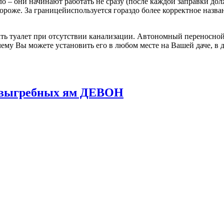
о – они начинают работать не сразу (после каждой заправки до
 дороже. За границейиспользуется гораздо более корректное назв
ь туалет при отсутствии канализации. Автономный переносной 
ему Вы можете установить его в любом месте на Вашей даче, в д
и выгребных ям ДЕВОН