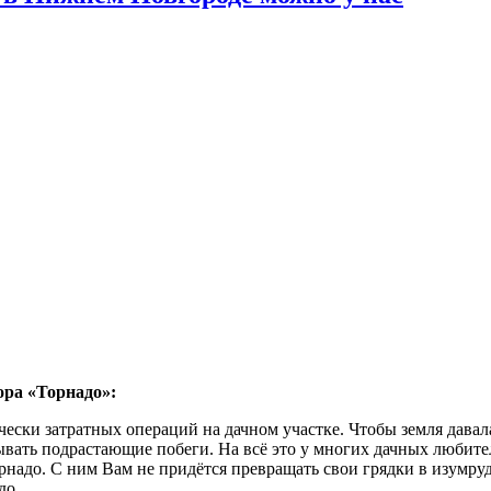
ора «Торнадо»:
ески затратных операций на дачном участке. Чтобы земля давал
ывать подрастающие побеги. На всё это у многих дачных любите
адо. С ним Вам не придётся превращать свои грядки в изумрудн
до.