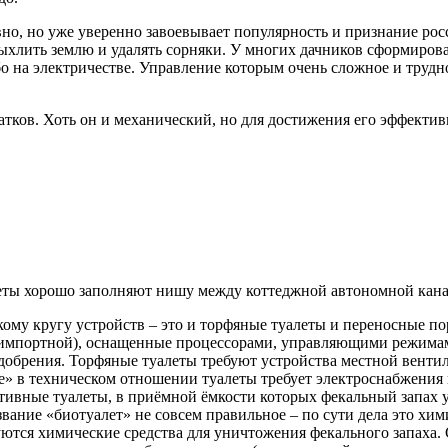
но, но уже уверенно завоевывает популярность и признание росс
ыхлить землю и удалять сорняки. У многих дачников сформирова
о на электричестве. Управление которым очень сложное и трудно
атков. Хоть он и механический, но для достижения его эффекти
еты хорошо заполняют нишу между коттеджной автономной кана
ому кругу устройств – это и торфяные туалеты и переносные п
 импортной), оснащенные процессорами, управляющими режима
добрения. Торфяные туалеты требуют устройства местной венти
» в техническом отношении туалеты требует электроснабжения 
ивные туалеты, в приёмной ёмкости которых фекальный запах у
вание «биотуалет» не совсем правильное – по сути дела это хим
ются химические средства для уничтожения фекального запаха. 