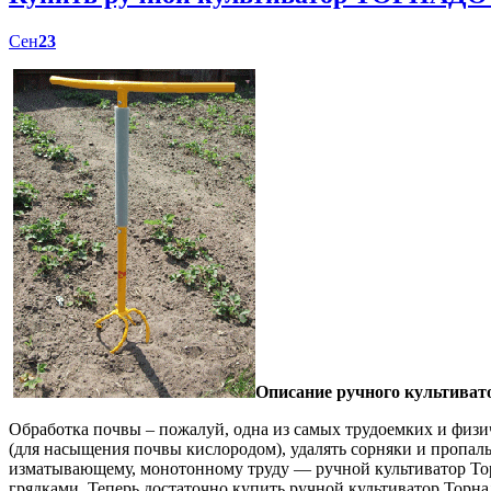
Сен
23
Описание ручного культиват
Обработка почвы – пожалуй, одна из самых трудоемких и физич
(для насыщения почвы кислородом), удалять сорняки и пропал
изматывающему, монотонному труду — ручной культиватор Торн
грядками. Теперь достаточно купить ручной культиватор Торна