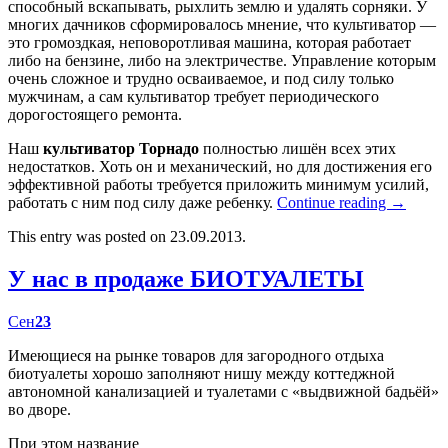
способный вскапывать, рыхлить землю и удалять сорняки. У
многих дачников сформировалось мнение, что культиватор —
это громоздкая, неповоротливая машина, которая работает
либо на бензине, либо на электричестве. Управление которым
очень сложное и трудно осваиваемое, и под силу только
мужчинам, а сам культиватор требует периодического
дорогостоящего ремонта.
Наш
культиватор Торнадо
полностью лишён всех этих
недостатков. Хоть он и механический, но для достижения его
эффективной работы требуется приложить минимум усилий,
работать с ним под силу даже ребенку.
Continue reading
→
This entry was posted on 23.09.2013.
У нас в продаже БИОТУАЛЕТЫ
Сен
23
Имеющиеся на рынке товаров для загородного отдыха
биотуалеты хорошо заполняют нишу между коттеджной
автономной канализацией и туалетами с «выдвижной бадьёй»
во дворе.
При этом название