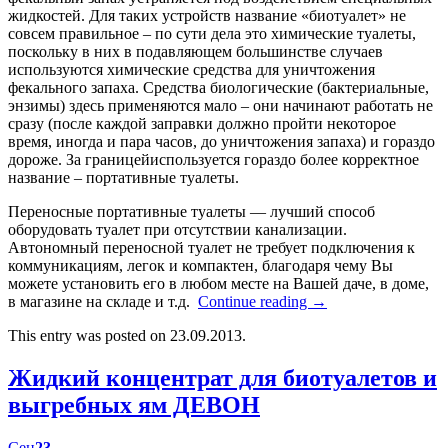
жидкостей. Для таких устройств название «биотуалет» не
совсем правильное – по сути дела это химические туалеты,
поскольку в них в подавляющем большинстве случаев
используются химические средства для уничтожения
фекального запаха. Средства биологические (бактериальные,
энзимы) здесь применяются мало – они начинают работать не
сразу (после каждой заправки должно пройти некоторое
время, иногда и пара часов, до уничтожения запаха) и гораздо
дороже. За границейиспользуется гораздо более корректное
название – портативные туалеты.
Переносные портативные туалеты — лучший способ
оборудовать туалет при отсутствии канализации.
Автономный переносной туалет не требует подключения к
коммуникациям, легок и компактен, благодаря чему Вы
можете установить его в любом месте на Вашей даче, в доме,
в магазине на складе и т.д.
Continue reading
→
This entry was posted on 23.09.2013.
Жидкий концентрат для биотуалетов и
выгребных ям ДЕВОН
Сен
23