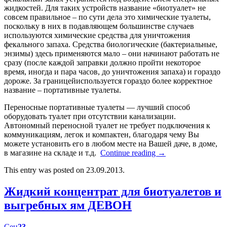
жидкостей. Для таких устройств название «биотуалет» не
совсем правильное – по сути дела это химические туалеты,
поскольку в них в подавляющем большинстве случаев
используются химические средства для уничтожения
фекального запаха. Средства биологические (бактериальные,
энзимы) здесь применяются мало – они начинают работать не
сразу (после каждой заправки должно пройти некоторое
время, иногда и пара часов, до уничтожения запаха) и гораздо
дороже. За границейиспользуется гораздо более корректное
название – портативные туалеты.
Переносные портативные туалеты — лучший способ
оборудовать туалет при отсутствии канализации.
Автономный переносной туалет не требует подключения к
коммуникациям, легок и компактен, благодаря чему Вы
можете установить его в любом месте на Вашей даче, в доме,
в магазине на складе и т.д.
Continue reading
→
This entry was posted on 23.09.2013.
Жидкий концентрат для биотуалетов и
выгребных ям ДЕВОН
Сен
23