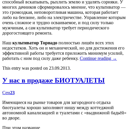
способный вскапывать, рыхлить землю и удалять сорняки. У
многих дачников сформировалось мнение, что культиватор —
это громоздкая, неповоротливая машина, которая работает
либо на бензине, либо на электричестве. Управление которым
очень сложное и трудно осваиваемое, и под силу только
мужчинам, а сам культиватор требует периодического
дорогостоящего ремонта.
Наш
культиватор Торнадо
полностью лишён всех этих
недостатков. Хоть он и механический, но для достижения его
эффективной работы требуется приложить минимум усилий,
работать с ним под силу даже ребенку.
Continue reading
→
This entry was posted on 23.09.2013.
У нас в продаже БИОТУАЛЕТЫ
Сен
23
Имеющиеся на рынке товаров для загородного отдыха
биотуалеты хорошо заполняют нишу между коттеджной
автономной канализацией и туалетами с «выдвижной бадьёй»
во дворе.
При этом название