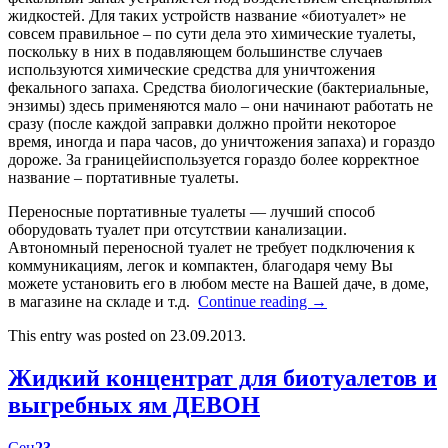
жидкостей. Для таких устройств название «биотуалет» не
совсем правильное – по сути дела это химические туалеты,
поскольку в них в подавляющем большинстве случаев
используются химические средства для уничтожения
фекального запаха. Средства биологические (бактериальные,
энзимы) здесь применяются мало – они начинают работать не
сразу (после каждой заправки должно пройти некоторое
время, иногда и пара часов, до уничтожения запаха) и гораздо
дороже. За границейиспользуется гораздо более корректное
название – портативные туалеты.
Переносные портативные туалеты — лучший способ
оборудовать туалет при отсутствии канализации.
Автономный переносной туалет не требует подключения к
коммуникациям, легок и компактен, благодаря чему Вы
можете установить его в любом месте на Вашей даче, в доме,
в магазине на складе и т.д.
Continue reading
→
This entry was posted on 23.09.2013.
Жидкий концентрат для биотуалетов и
выгребных ям ДЕВОН
Сен
23