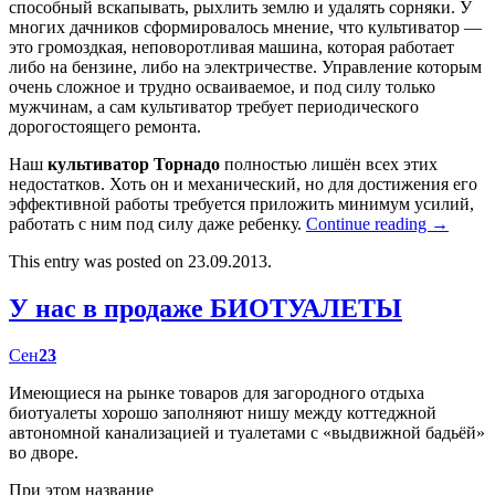
способный вскапывать, рыхлить землю и удалять сорняки. У
многих дачников сформировалось мнение, что культиватор —
это громоздкая, неповоротливая машина, которая работает
либо на бензине, либо на электричестве. Управление которым
очень сложное и трудно осваиваемое, и под силу только
мужчинам, а сам культиватор требует периодического
дорогостоящего ремонта.
Наш
культиватор Торнадо
полностью лишён всех этих
недостатков. Хоть он и механический, но для достижения его
эффективной работы требуется приложить минимум усилий,
работать с ним под силу даже ребенку.
Continue reading
→
This entry was posted on 23.09.2013.
У нас в продаже БИОТУАЛЕТЫ
Сен
23
Имеющиеся на рынке товаров для загородного отдыха
биотуалеты хорошо заполняют нишу между коттеджной
автономной канализацией и туалетами с «выдвижной бадьёй»
во дворе.
При этом название