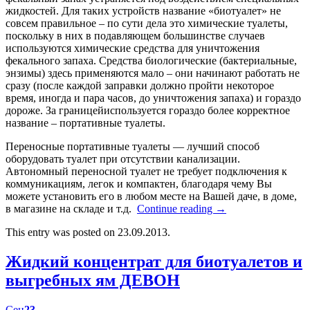
жидкостей. Для таких устройств название «биотуалет» не
совсем правильное – по сути дела это химические туалеты,
поскольку в них в подавляющем большинстве случаев
используются химические средства для уничтожения
фекального запаха. Средства биологические (бактериальные,
энзимы) здесь применяются мало – они начинают работать не
сразу (после каждой заправки должно пройти некоторое
время, иногда и пара часов, до уничтожения запаха) и гораздо
дороже. За границейиспользуется гораздо более корректное
название – портативные туалеты.
Переносные портативные туалеты — лучший способ
оборудовать туалет при отсутствии канализации.
Автономный переносной туалет не требует подключения к
коммуникациям, легок и компактен, благодаря чему Вы
можете установить его в любом месте на Вашей даче, в доме,
в магазине на складе и т.д.
Continue reading
→
This entry was posted on 23.09.2013.
Жидкий концентрат для биотуалетов и
выгребных ям ДЕВОН
Сен
23