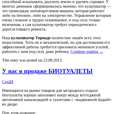
способный вскапывать, рыхлить землю и удалять сорняки. У
многих дачников сформировалось мнение, что культиватор —
это громоздкая, неповоротливая машина, которая работает
либо на бензине, либо на электричестве. Управление которым
очень сложное и трудно осваиваемое, и под силу только
мужчинам, а сам культиватор требует периодического
дорогостоящего ремонта.
Наш
культиватор Торнадо
полностью лишён всех этих
недостатков. Хоть он и механический, но для достижения его
эффективной работы требуется приложить минимум усилий,
работать с ним под силу даже ребенку.
Continue reading
→
This entry was posted on 23.09.2013.
У нас в продаже БИОТУАЛЕТЫ
Сен
23
Имеющиеся на рынке товаров для загородного отдыха
биотуалеты хорошо заполняют нишу между коттеджной
автономной канализацией и туалетами с «выдвижной бадьёй»
во дворе.
При этом название