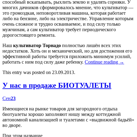
способный вскапывать, рыхлить землю и удалять сорняки. У
многих дачников сформировалось мнение, что культиватор —
это громоздкая, неповоротливая машина, которая работает
либо на бензине, либо на электричестве. Управление которым
очень сложное и трудно осваиваемое, и под силу только
мужчинам, а сам культиватор требует периодического
дорогостоящего ремонта.
Наш
культиватор Торнадо
полностью лишён всех этих
недостатков. Хоть он и механический, но для достижения его
эффективной работы требуется приложить минимум усилий,
работать с ним под силу даже ребенку.
Continue reading
→
This entry was posted on 23.09.2013.
У нас в продаже БИОТУАЛЕТЫ
Сен
23
Имеющиеся на рынке товаров для загородного отдыха
биотуалеты хорошо заполняют нишу между коттеджной
автономной канализацией и туалетами с «выдвижной бадьёй»
во дворе.
При этом название