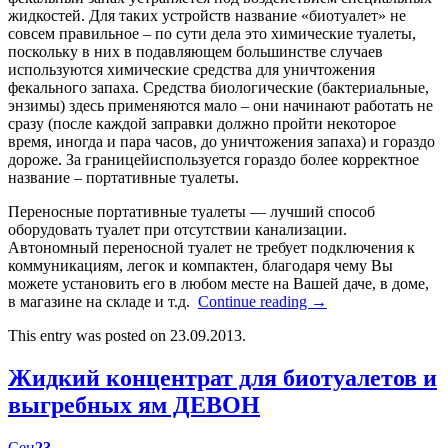
жидкостей. Для таких устройств название «биотуалет» не
совсем правильное – по сути дела это химические туалеты,
поскольку в них в подавляющем большинстве случаев
используются химические средства для уничтожения
фекального запаха. Средства биологические (бактериальные,
энзимы) здесь применяются мало – они начинают работать не
сразу (после каждой заправки должно пройти некоторое
время, иногда и пара часов, до уничтожения запаха) и гораздо
дороже. За границейиспользуется гораздо более корректное
название – портативные туалеты.
Переносные портативные туалеты — лучший способ
оборудовать туалет при отсутствии канализации.
Автономный переносной туалет не требует подключения к
коммуникациям, легок и компактен, благодаря чему Вы
можете установить его в любом месте на Вашей даче, в доме,
в магазине на складе и т.д.
Continue reading
→
This entry was posted on 23.09.2013.
Жидкий концентрат для биотуалетов и
выгребных ям ДЕВОН
Сен
23