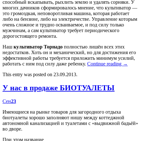
способный вскапывать, рыхлить землю и удалять сорняки. У
многих дачников сформировалось мнение, что культиватор —
это громоздкая, неповоротливая машина, которая работает
либо на бензине, либо на электричестве. Управление которым
очень сложное и трудно осваиваемое, и под силу только
мужчинам, а сам культиватор требует периодического
дорогостоящего ремонта.
Наш
культиватор Торнадо
полностью лишён всех этих
недостатков. Хоть он и механический, но для достижения его
эффективной работы требуется приложить минимум усилий,
работать с ним под силу даже ребенку.
Continue reading
→
This entry was posted on 23.09.2013.
У нас в продаже БИОТУАЛЕТЫ
Сен
23
Имеющиеся на рынке товаров для загородного отдыха
биотуалеты хорошо заполняют нишу между коттеджной
автономной канализацией и туалетами с «выдвижной бадьёй»
во дворе.
При этом название