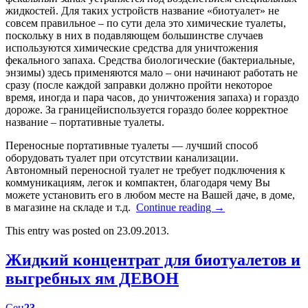
жидкостей. Для таких устройств название «биотуалет» не
совсем правильное – по сути дела это химические туалеты,
поскольку в них в подавляющем большинстве случаев
используются химические средства для уничтожения
фекального запаха. Средства биологические (бактериальные,
энзимы) здесь применяются мало – они начинают работать не
сразу (после каждой заправки должно пройти некоторое
время, иногда и пара часов, до уничтожения запаха) и гораздо
дороже. За границейиспользуется гораздо более корректное
название – портативные туалеты.
Переносные портативные туалеты — лучший способ
оборудовать туалет при отсутствии канализации.
Автономный переносной туалет не требует подключения к
коммуникациям, легок и компактен, благодаря чему Вы
можете установить его в любом месте на Вашей даче, в доме,
в магазине на складе и т.д.
Continue reading
→
This entry was posted on 23.09.2013.
Жидкий концентрат для биотуалетов и
выгребных ям ДЕВОН
Сен
23