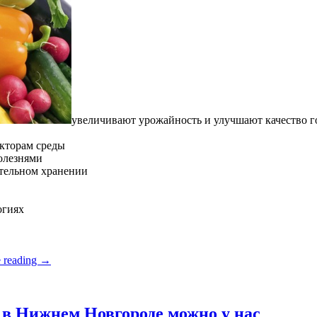
увеличивают урожайность и улучшают качество 
кторам среды
олезнями
ительном хранении
огиях
 reading
→
в Нижнем Новгороде можно у нас