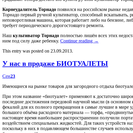
Корнеудалитель Торнадо
появился на российском рынке недав
Торнадо первый ручной культиватор, способный вскапывать, р
неповоротливая машина, которая работает либо на бензине, либ
требует периодического дорогостоящего ремонта.
Наш
культиватор Торнадо
полностью лишён всех этих недост
ним под силу даже ребенку.
Continue reading
→
This entry was posted on 23.09.2013.
У нас в продаже БИОТУАЛЕТЫ
Сен
23
Имеющиеся на рынке товаров для загородного отдыха биотуал
При этом название «биотуалет» применяют к достаточно широк
последние достижения передовой научной мысли (в основном
фекалий для их полного превращения в самые лучшие в мире у
большого объёма расходного материала — торфа, «продвинутые
настоящее время наибольшее распространении получили портат
воздействием специальных жидкостей. Для таких устройств наз
поскольку в них в подавляющем большинстве случаев использу