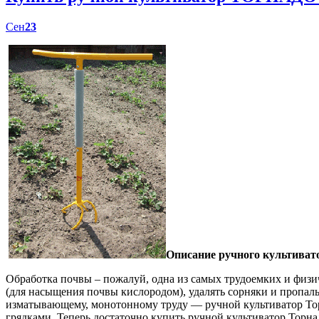
Сен
23
Описание ручного культиват
Обработка почвы – пожалуй, одна из самых трудоемких и физич
(для насыщения почвы кислородом), удалять сорняки и пропал
изматывающему, монотонному труду — ручной культиватор Торн
грядками. Теперь достаточно купить ручной культиватор Торна