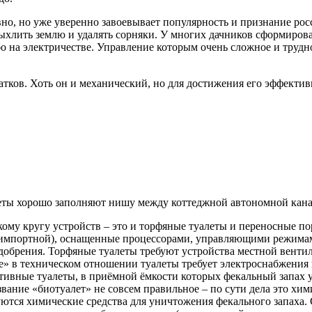
но, но уже уверенно завоевывает популярность и признание росс
ыхлить землю и удалять сорняки. У многих дачников сформирова
о на электричестве. Управление которым очень сложное и трудно
атков. Хоть он и механический, но для достижения его эффекти
еты хорошо заполняют нишу между коттеджной автономной кана
ому кругу устройств – это и торфяные туалеты и переносные п
 импортной), оснащенные процессорами, управляющими режима
добрения. Торфяные туалеты требуют устройства местной венти
» в техническом отношении туалеты требует электроснабжения 
ивные туалеты, в приёмной ёмкости которых фекальный запах у
вание «биотуалет» не совсем правильное – по сути дела это хим
ются химические средства для уничтожения фекального запаха. 