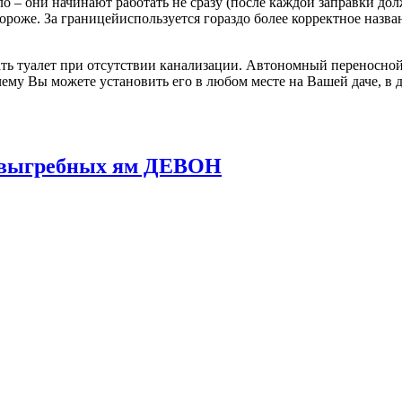
о – они начинают работать не сразу (после каждой заправки до
 дороже. За границейиспользуется гораздо более корректное назв
ь туалет при отсутствии канализации. Автономный переносной 
ему Вы можете установить его в любом месте на Вашей даче, в д
и выгребных ям ДЕВОН