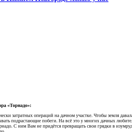
ора «Торнадо»:
ески затратных операций на дачном участке. Чтобы земля давал
ывать подрастающие побеги. На всё это у многих дачных любите
адо. С ним Вам не придётся превращать свои грядки в изумрудн
до.