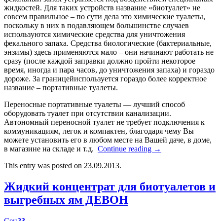
жидкостей. Для таких устройств название «биотуалет» не
совсем правильное – по сути дела это химические туалеты,
поскольку в них в подавляющем большинстве случаев
используются химические средства для уничтожения
фекального запаха. Средства биологические (бактериальные,
энзимы) здесь применяются мало – они начинают работать не
сразу (после каждой заправки должно пройти некоторое
время, иногда и пара часов, до уничтожения запаха) и гораздо
дороже. За границейиспользуется гораздо более корректное
название – портативные туалеты.
Переносные портативные туалеты — лучший способ
оборудовать туалет при отсутствии канализации.
Автономный переносной туалет не требует подключения к
коммуникациям, легок и компактен, благодаря чему Вы
можете установить его в любом месте на Вашей даче, в доме,
в магазине на складе и т.д.
Continue reading
→
This entry was posted on 23.09.2013.
Жидкий концентрат для биотуалетов и
выгребных ям ДЕВОН
Сен
23