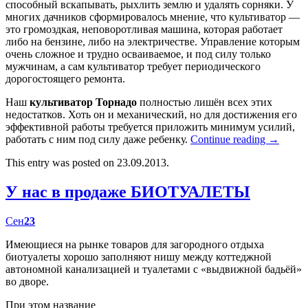
способный вскапывать, рыхлить землю и удалять сорняки. У
многих дачников сформировалось мнение, что культиватор —
это громоздкая, неповоротливая машина, которая работает
либо на бензине, либо на электричестве. Управление которым
очень сложное и трудно осваиваемое, и под силу только
мужчинам, а сам культиватор требует периодического
дорогостоящего ремонта.
Наш
культиватор Торнадо
полностью лишён всех этих
недостатков. Хоть он и механический, но для достижения его
эффективной работы требуется приложить минимум усилий,
работать с ним под силу даже ребенку.
Continue reading
→
This entry was posted on 23.09.2013.
У нас в продаже БИОТУАЛЕТЫ
Сен
23
Имеющиеся на рынке товаров для загородного отдыха
биотуалеты хорошо заполняют нишу между коттеджной
автономной канализацией и туалетами с «выдвижной бадьёй»
во дворе.
При этом название