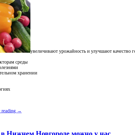
увеличивают урожайность и улучшают качество 
кторам среды
олезнями
ительном хранении
огиях
 reading
→
в Нижнем Новгороде можно у нас