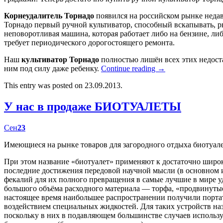
Корнеудалитель Торнадо
появился на российском рынке недав
Торнадо первый ручной культиватор, способный вскапывать, р
неповоротливая машина, которая работает либо на бензине, либ
требует периодического дорогостоящего ремонта.
Наш
культиватор Торнадо
полностью лишён всех этих недост
ним под силу даже ребенку.
Continue reading
→
This entry was posted on 23.09.2013.
У нас в продаже БИОТУАЛЕТЫ
Сен
23
Имеющиеся на рынке товаров для загородного отдыха биотуал
При этом название «биотуалет» применяют к достаточно широк
последние достижения передовой научной мысли (в основном
фекалий для их полного превращения в самые лучшие в мире у
большого объёма расходного материала — торфа, «продвинутые
настоящее время наибольшее распространении получили портат
воздействием специальных жидкостей. Для таких устройств наз
поскольку в них в подавляющем большинстве случаев использу