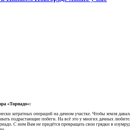
ора «Торнадо»:
ески затратных операций на дачном участке. Чтобы земля давал
ывать подрастающие побеги. На всё это у многих дачных любите
адо. С ним Вам не придётся превращать свои грядки в изумрудн
до.