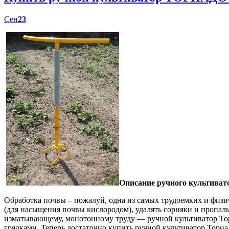
Сен
23
Описание ручного культиват
Обработка почвы – пожалуй, одна из самых трудоемких и физич
(для насыщения почвы кислородом), удалять сорняки и пропал
изматывающему, монотонному труду — ручной культиватор Торн
грядками. Теперь достаточно купить ручной культиватор Торна