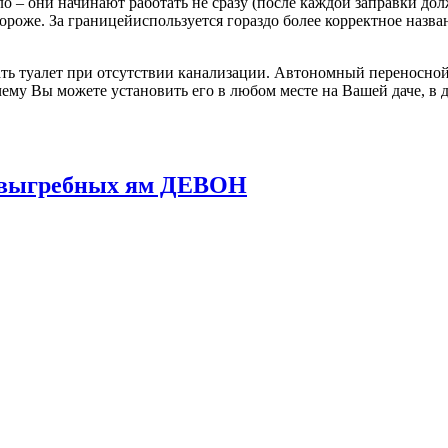
о – они начинают работать не сразу (после каждой заправки до
 дороже. За границейиспользуется гораздо более корректное назв
ь туалет при отсутствии канализации. Автономный переносной 
ему Вы можете установить его в любом месте на Вашей даче, в д
и выгребных ям ДЕВОН