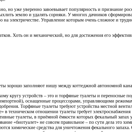
но, но уже уверенно завоевывает популярность и признание росс
ыхлить землю и удалять сорняки. У многих дачников сформирова
о на электричестве. Управление которым очень сложное и трудно
атков. Хоть он и механический, но для достижения его эффекти
еты хорошо заполняют нишу между коттеджной автономной кана
ому кругу устройств – это и торфяные туалеты и переносные п
 импортной), оснащенные процессорами, управляющими режима
добрения. Торфяные туалеты требуют устройства местной венти
» в техническом отношении туалеты требует электроснабжения 
ивные туалеты, в приёмной ёмкости которых фекальный запах у
вание «биотуалет» не совсем правильное – по сути дела это хим
ются химические средства для уничтожения фекального запаха. 