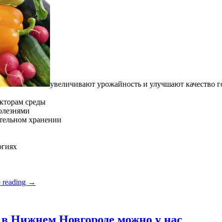
увеличивают урожайность и улучшают качество 
кторам среды
олезнями
ительном хранении
огиях
 reading
→
в Нижнем Новгороде можно у нас