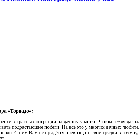
ора «Торнадо»:
ески затратных операций на дачном участке. Чтобы земля давал
ывать подрастающие побеги. На всё это у многих дачных любите
адо. С ним Вам не придётся превращать свои грядки в изумрудн
до.