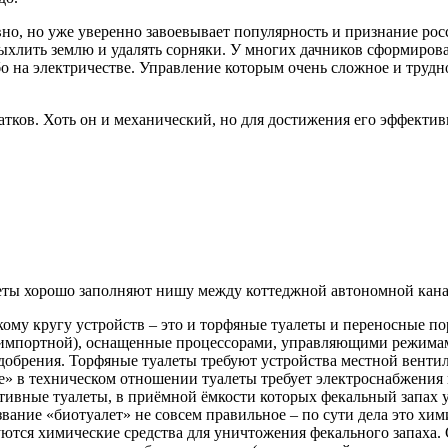
но, но уже уверенно завоевывает популярность и признание росс
ыхлить землю и удалять сорняки. У многих дачников сформирова
о на электричестве. Управление которым очень сложное и трудно
атков. Хоть он и механический, но для достижения его эффекти
еты хорошо заполняют нишу между коттеджной автономной кана
ому кругу устройств – это и торфяные туалеты и переносные п
 импортной), оснащенные процессорами, управляющими режима
добрения. Торфяные туалеты требуют устройства местной венти
» в техническом отношении туалеты требует электроснабжения 
ивные туалеты, в приёмной ёмкости которых фекальный запах у
вание «биотуалет» не совсем правильное – по сути дела это хим
ются химические средства для уничтожения фекального запаха. 