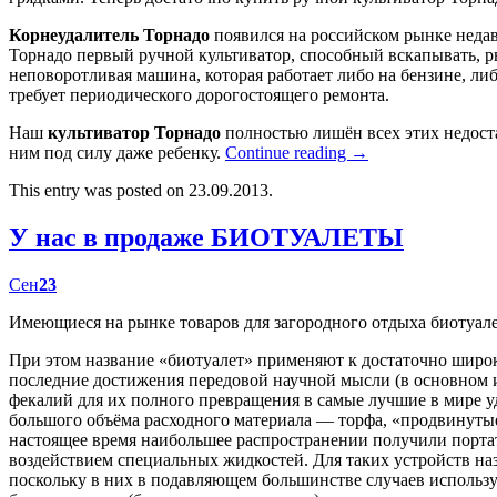
Корнеудалитель Торнадо
появился на российском рынке недав
Торнадо первый ручной культиватор, способный вскапывать, р
неповоротливая машина, которая работает либо на бензине, либ
требует периодического дорогостоящего ремонта.
Наш
культиватор Торнадо
полностью лишён всех этих недост
ним под силу даже ребенку.
Continue reading
→
This entry was posted on 23.09.2013.
У нас в продаже БИОТУАЛЕТЫ
Сен
23
Имеющиеся на рынке товаров для загородного отдыха биотуал
При этом название «биотуалет» применяют к достаточно широк
последние достижения передовой научной мысли (в основном
фекалий для их полного превращения в самые лучшие в мире у
большого объёма расходного материала — торфа, «продвинутые
настоящее время наибольшее распространении получили портат
воздействием специальных жидкостей. Для таких устройств наз
поскольку в них в подавляющем большинстве случаев использу