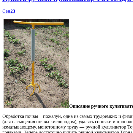
Сен
23
Описание ручного культиват
Обработка почвы – пожалуй, одна из самых трудоемких и физич
(для насыщения почвы кислородом), удалять сорняки и пропал
изматывающему, монотонному труду — ручной культиватор Торн
грядками. Теперь достаточно купить ручной культиватор Торна