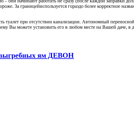
о – они начинают работать не сразу (после каждой заправки до
 дороже. За границейиспользуется гораздо более корректное назв
ь туалет при отсутствии канализации. Автономный переносной 
ему Вы можете установить его в любом месте на Вашей даче, в д
и выгребных ям ДЕВОН