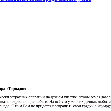
ора «Торнадо»:
ески затратных операций на дачном участке. Чтобы земля давал
ывать подрастающие побеги. На всё это у многих дачных любите
адо. С ним Вам не придётся превращать свои грядки в изумрудн
до.