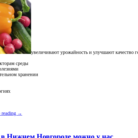
увеличивают урожайность и улучшают качество 
кторам среды
олезнями
ительном хранении
огиях
 reading
→
в Нижнем Новгороде можно у нас