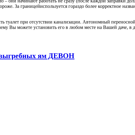
о – они начинают работать не сразу (после каждой заправки до
 дороже. За границейиспользуется гораздо более корректное назв
ь туалет при отсутствии канализации. Автономный переносной 
ему Вы можете установить его в любом месте на Вашей даче, в д
и выгребных ям ДЕВОН