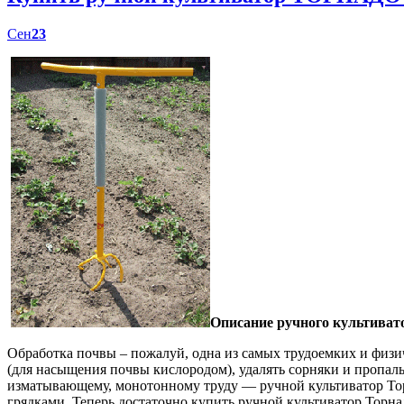
Сен
23
Описание ручного культиват
Обработка почвы – пожалуй, одна из самых трудоемких и физич
(для насыщения почвы кислородом), удалять сорняки и пропал
изматывающему, монотонному труду — ручной культиватор Торн
грядками. Теперь достаточно купить ручной культиватор Торна