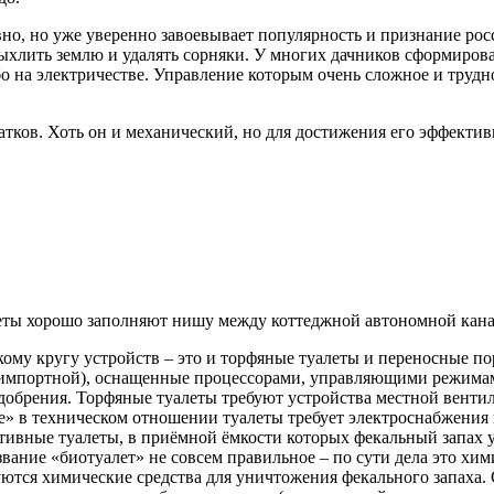
но, но уже уверенно завоевывает популярность и признание росс
ыхлить землю и удалять сорняки. У многих дачников сформирова
о на электричестве. Управление которым очень сложное и трудно
атков. Хоть он и механический, но для достижения его эффекти
еты хорошо заполняют нишу между коттеджной автономной кана
ому кругу устройств – это и торфяные туалеты и переносные п
 импортной), оснащенные процессорами, управляющими режима
добрения. Торфяные туалеты требуют устройства местной венти
» в техническом отношении туалеты требует электроснабжения 
ивные туалеты, в приёмной ёмкости которых фекальный запах у
вание «биотуалет» не совсем правильное – по сути дела это хим
ются химические средства для уничтожения фекального запаха. 