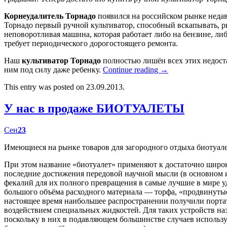
Корнеудалитель Торнадо
появился на российском рынке недав
Торнадо первый ручной культиватор, способный вскапывать, р
неповоротливая машина, которая работает либо на бензине, либ
требует периодического дорогостоящего ремонта.
Наш
культиватор Торнадо
полностью лишён всех этих недост
ним под силу даже ребенку.
Continue reading
→
This entry was posted on 23.09.2013.
У нас в продаже БИОТУАЛЕТЫ
Сен
23
Имеющиеся на рынке товаров для загородного отдыха биотуал
При этом название «биотуалет» применяют к достаточно широк
последние достижения передовой научной мысли (в основном
фекалий для их полного превращения в самые лучшие в мире у
большого объёма расходного материала — торфа, «продвинутые
настоящее время наибольшее распространении получили портат
воздействием специальных жидкостей. Для таких устройств наз
поскольку в них в подавляющем большинстве случаев использу