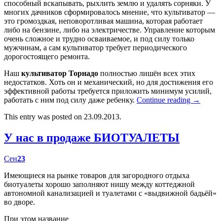
способный вскапывать, рыхлить землю и удалять сорняки. У
многих дачников сформировалось мнение, что культиватор —
это громоздкая, неповоротливая машина, которая работает
либо на бензине, либо на электричестве. Управление которым
очень сложное и трудно осваиваемое, и под силу только
мужчинам, а сам культиватор требует периодического
дорогостоящего ремонта.
Наш
культиватор Торнадо
полностью лишён всех этих
недостатков. Хоть он и механический, но для достижения его
эффективной работы требуется приложить минимум усилий,
работать с ним под силу даже ребенку.
Continue reading
→
This entry was posted on 23.09.2013.
У нас в продаже БИОТУАЛЕТЫ
Сен
23
Имеющиеся на рынке товаров для загородного отдыха
биотуалеты хорошо заполняют нишу между коттеджной
автономной канализацией и туалетами с «выдвижной бадьёй»
во дворе.
При этом название