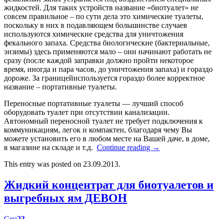
жидкостей. Для таких устройств название «биотуалет» не
совсем правильное – по сути дела это химические туалеты,
поскольку в них в подавляющем большинстве случаев
используются химические средства для уничтожения
фекального запаха. Средства биологические (бактериальные,
энзимы) здесь применяются мало – они начинают работать не
сразу (после каждой заправки должно пройти некоторое
время, иногда и пара часов, до уничтожения запаха) и гораздо
дороже. За границейиспользуется гораздо более корректное
название – портативные туалеты.
Переносные портативные туалеты — лучший способ
оборудовать туалет при отсутствии канализации.
Автономный переносной туалет не требует подключения к
коммуникациям, легок и компактен, благодаря чему Вы
можете установить его в любом месте на Вашей даче, в доме,
в магазине на складе и т.д.
Continue reading
→
This entry was posted on 23.09.2013.
Жидкий концентрат для биотуалетов и
выгребных ям ДЕВОН
Сен
23