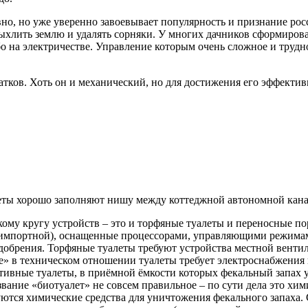
но, но уже уверенно завоевывает популярность и признание росс
ыхлить землю и удалять сорняки. У многих дачников сформирова
о на электричестве. Управление которым очень сложное и трудно
атков. Хоть он и механический, но для достижения его эффекти
еты хорошо заполняют нишу между коттеджной автономной кана
ому кругу устройств – это и торфяные туалеты и переносные п
 импортной), оснащенные процессорами, управляющими режима
добрения. Торфяные туалеты требуют устройства местной венти
» в техническом отношении туалеты требует электроснабжения 
ивные туалеты, в приёмной ёмкости которых фекальный запах у
вание «биотуалет» не совсем правильное – по сути дела это хим
ются химические средства для уничтожения фекального запаха. 