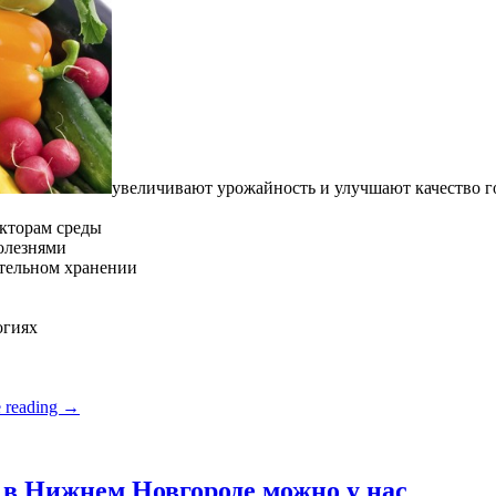
увеличивают урожайность и улучшают качество 
кторам среды
олезнями
ительном хранении
огиях
 reading
→
в Нижнем Новгороде можно у нас