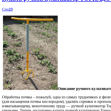
Сен
23
Описание ручного культиват
Обработка почвы – пожалуй, одна из самых трудоемких и физич
(для насыщения почвы кислородом), удалять сорняки и пропал
изматывающему, монотонному труду — ручной культиватор Торн
грядками. Теперь достаточно купить ручной культиватор Торна