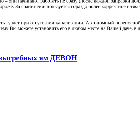
о – они начинают работать не сразу (после каждой заправки до
 дороже. За границейиспользуется гораздо более корректное назв
ь туалет при отсутствии канализации. Автономный переносной 
ему Вы можете установить его в любом месте на Вашей даче, в д
и выгребных ям ДЕВОН