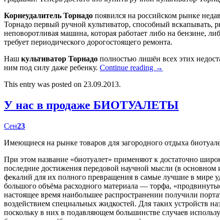
Корнеудалитель Торнадо
появился на российском рынке недав
Торнадо первый ручной культиватор, способный вскапывать, р
неповоротливая машина, которая работает либо на бензине, либ
требует периодического дорогостоящего ремонта.
Наш
культиватор Торнадо
полностью лишён всех этих недост
ним под силу даже ребенку.
Continue reading
→
This entry was posted on 23.09.2013.
У нас в продаже БИОТУАЛЕТЫ
Сен
23
Имеющиеся на рынке товаров для загородного отдыха биотуал
При этом название «биотуалет» применяют к достаточно широк
последние достижения передовой научной мысли (в основном
фекалий для их полного превращения в самые лучшие в мире у
большого объёма расходного материала — торфа, «продвинутые
настоящее время наибольшее распространении получили портат
воздействием специальных жидкостей. Для таких устройств наз
поскольку в них в подавляющем большинстве случаев использу