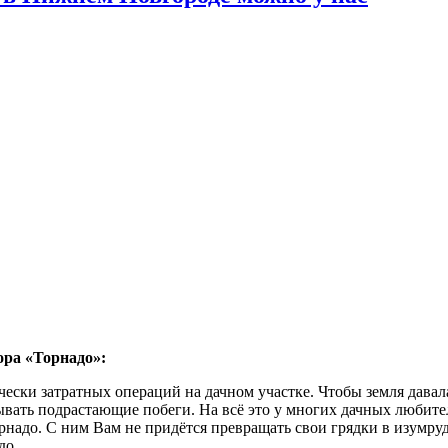
ора «Торнадо»:
ески затратных операций на дачном участке. Чтобы земля давал
ывать подрастающие побеги. На всё это у многих дачных любите
адо. С ним Вам не придётся превращать свои грядки в изумрудн
до.