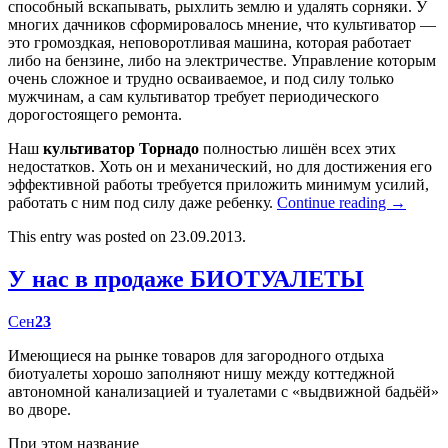
способный вскапывать, рыхлить землю и удалять сорняки. У
многих дачников сформировалось мнение, что культиватор —
это громоздкая, неповоротливая машина, которая работает
либо на бензине, либо на электричестве. Управление которым
очень сложное и трудно осваиваемое, и под силу только
мужчинам, а сам культиватор требует периодического
дорогостоящего ремонта.
Наш
культиватор Торнадо
полностью лишён всех этих
недостатков. Хоть он и механический, но для достижения его
эффективной работы требуется приложить минимум усилий,
работать с ним под силу даже ребенку.
Continue reading
→
This entry was posted on 23.09.2013.
У нас в продаже БИОТУАЛЕТЫ
Сен
23
Имеющиеся на рынке товаров для загородного отдыха
биотуалеты хорошо заполняют нишу между коттеджной
автономной канализацией и туалетами с «выдвижной бадьёй»
во дворе.
При этом название