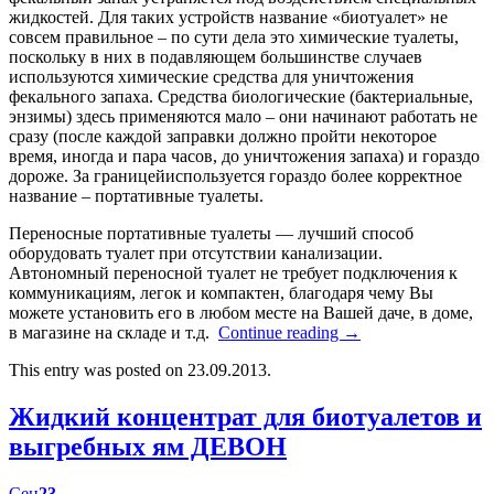
жидкостей. Для таких устройств название «биотуалет» не
совсем правильное – по сути дела это химические туалеты,
поскольку в них в подавляющем большинстве случаев
используются химические средства для уничтожения
фекального запаха. Средства биологические (бактериальные,
энзимы) здесь применяются мало – они начинают работать не
сразу (после каждой заправки должно пройти некоторое
время, иногда и пара часов, до уничтожения запаха) и гораздо
дороже. За границейиспользуется гораздо более корректное
название – портативные туалеты.
Переносные портативные туалеты — лучший способ
оборудовать туалет при отсутствии канализации.
Автономный переносной туалет не требует подключения к
коммуникациям, легок и компактен, благодаря чему Вы
можете установить его в любом месте на Вашей даче, в доме,
в магазине на складе и т.д.
Continue reading
→
This entry was posted on 23.09.2013.
Жидкий концентрат для биотуалетов и
выгребных ям ДЕВОН
Сен
23