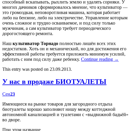
способный вскапывать, рыхлить землю и удалять сорняки. У
многих дачников сформировалось мнение, что культиватор —
это громоздкая, неповоротливая машина, которая работает
либо на бензине, либо на электричестве. Управление которым
очень сложное и трудно осваиваемое, и под силу только
мужчинам, а сам культиватор требует периодического
дорогостоящего ремонта.
Наш
культиватор Торнадо
полностью лишён всех этих
недостатков. Хоть он и механический, но для достижения его
эффективной работы требуется приложить минимум усилий,
работать с ним под силу даже ребенку.
Continue reading
→
This entry was posted on 23.09.2013.
У нас в продаже БИОТУАЛЕТЫ
Сен
23
Имеющиеся на рынке товаров для загородного отдыха
биотуалеты хорошо заполняют нишу между коттеджной
автономной канализацией и туалетами с «выдвижной бадьёй»
во дворе.
При этом название