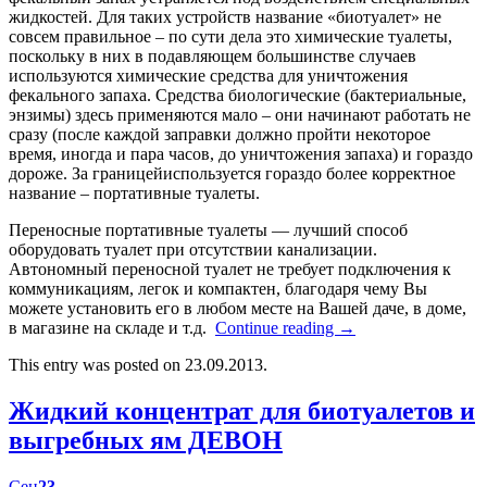
жидкостей. Для таких устройств название «биотуалет» не
совсем правильное – по сути дела это химические туалеты,
поскольку в них в подавляющем большинстве случаев
используются химические средства для уничтожения
фекального запаха. Средства биологические (бактериальные,
энзимы) здесь применяются мало – они начинают работать не
сразу (после каждой заправки должно пройти некоторое
время, иногда и пара часов, до уничтожения запаха) и гораздо
дороже. За границейиспользуется гораздо более корректное
название – портативные туалеты.
Переносные портативные туалеты — лучший способ
оборудовать туалет при отсутствии канализации.
Автономный переносной туалет не требует подключения к
коммуникациям, легок и компактен, благодаря чему Вы
можете установить его в любом месте на Вашей даче, в доме,
в магазине на складе и т.д.
Continue reading
→
This entry was posted on 23.09.2013.
Жидкий концентрат для биотуалетов и
выгребных ям ДЕВОН
Сен
23