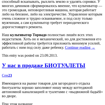
способный вскапывать, рыхлить землю и удалять сорняки. У
многих дачников сформировалось мнение, что культиватор —
это громоздкая, неповоротливая машина, которая работает
либо на бензине, либо на электричестве. Управление которым
очень сложное и трудно осваиваемое, и под силу только
мужчинам, а сам культиватор требует периодического
дорогостоящего ремонта.
Наш
культиватор Торнадо
полностью лишён всех этих
недостатков. Хоть он и механический, но для достижения его
эффективной работы требуется приложить минимум усилий,
работать с ним под силу даже ребенку.
Continue reading
→
This entry was posted on 23.09.2013.
У нас в продаже БИОТУАЛЕТЫ
Сен
23
Имеющиеся на рынке товаров для загородного отдыха
биотуалеты хорошо заполняют нишу между коттеджной
автономной канализацией и туалетами с «выдвижной бадьёй»
во дворе.
При этом название