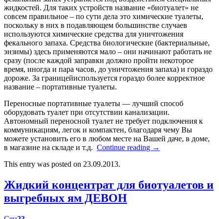
жидкостей. Для таких устройств название «биотуалет» не
совсем правильное – по сути дела это химические туалеты,
поскольку в них в подавляющем большинстве случаев
используются химические средства для уничтожения
фекального запаха. Средства биологические (бактериальные,
энзимы) здесь применяются мало – они начинают работать не
сразу (после каждой заправки должно пройти некоторое
время, иногда и пара часов, до уничтожения запаха) и гораздо
дороже. За границейиспользуется гораздо более корректное
название – портативные туалеты.
Переносные портативные туалеты — лучший способ
оборудовать туалет при отсутствии канализации.
Автономный переносной туалет не требует подключения к
коммуникациям, легок и компактен, благодаря чему Вы
можете установить его в любом месте на Вашей даче, в доме,
в магазине на складе и т.д.
Continue reading
→
This entry was posted on 23.09.2013.
Жидкий концентрат для биотуалетов и
выгребных ям ДЕВОН
Сен
23