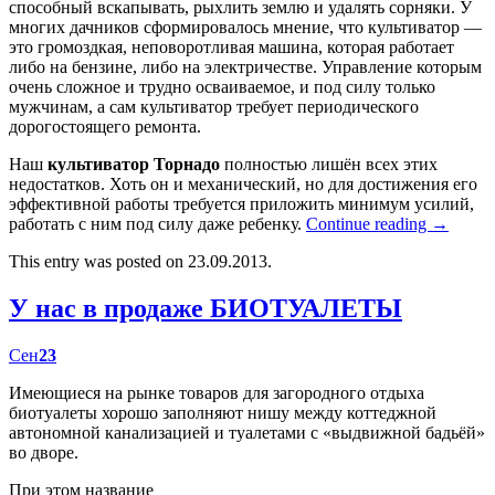
способный вскапывать, рыхлить землю и удалять сорняки. У
многих дачников сформировалось мнение, что культиватор —
это громоздкая, неповоротливая машина, которая работает
либо на бензине, либо на электричестве. Управление которым
очень сложное и трудно осваиваемое, и под силу только
мужчинам, а сам культиватор требует периодического
дорогостоящего ремонта.
Наш
культиватор Торнадо
полностью лишён всех этих
недостатков. Хоть он и механический, но для достижения его
эффективной работы требуется приложить минимум усилий,
работать с ним под силу даже ребенку.
Continue reading
→
This entry was posted on 23.09.2013.
У нас в продаже БИОТУАЛЕТЫ
Сен
23
Имеющиеся на рынке товаров для загородного отдыха
биотуалеты хорошо заполняют нишу между коттеджной
автономной канализацией и туалетами с «выдвижной бадьёй»
во дворе.
При этом название