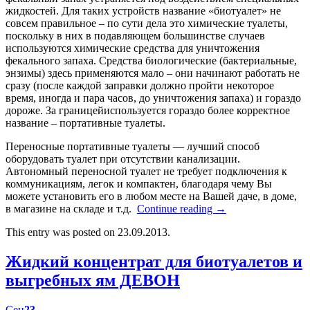
жидкостей. Для таких устройств название «биотуалет» не
совсем правильное – по сути дела это химические туалеты,
поскольку в них в подавляющем большинстве случаев
используются химические средства для уничтожения
фекального запаха. Средства биологические (бактериальные,
энзимы) здесь применяются мало – они начинают работать не
сразу (после каждой заправки должно пройти некоторое
время, иногда и пара часов, до уничтожения запаха) и гораздо
дороже. За границейиспользуется гораздо более корректное
название – портативные туалеты.
Переносные портативные туалеты — лучший способ
оборудовать туалет при отсутствии канализации.
Автономный переносной туалет не требует подключения к
коммуникациям, легок и компактен, благодаря чему Вы
можете установить его в любом месте на Вашей даче, в доме,
в магазине на складе и т.д.
Continue reading
→
This entry was posted on 23.09.2013.
Жидкий концентрат для биотуалетов и
выгребных ям ДЕВОН
Сен
23