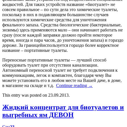
жидкостей. Для таких устройств название «биотуалет» не
совсем правильное – по сути дела это химические туалеты,
поскольку в них в подавляющем большинстве случаев
используются химические средства для уничтожения
фекального запаха. Средства биологические (бактериальные,
энзимы) здесь применяются мало – они начинают работать не
сразу (после каждой заправки должно пройти некоторое
время, иногда и пара часов, до уничтожения запаха) и гораздо
дороже. За границейиспользуется гораздо более корректное
название – портативные туалеты.
Переносные портативные туалеты — лучший способ
оборудовать туалет при отсутствии канализации.
Автономный переносной туалет не требует подключения к
коммуникациям, легок и компактен, благодаря чему Вы
можете установить его в любом месте на Вашей даче, в доме,
в магазине на складе и т.д.
Continue reading
→
This entry was posted on 23.09.2013.
Жидкий концентрат для биотуалетов и
выгребных ям ДЕВОН
Сен
23