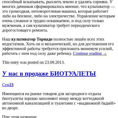
способный вскапывать, рыхлить землю и удалять сорняки. У
многих дачников сформировалось мнение, что культиватор —
это громоздкая, неповоротливая машина, которая работает
либо на бензине, либо на электричестве. Управление которым
очень сложное и трудно осваиваемое, и под силу только
мужчинам, а сам культиватор требует периодического
дорогостоящего ремонта.
Наш
культиватор Торнадо
полностью лишён всех этих
недостатков. Хоть он и механический, но для достижения его
эффективной работы требуется приложить минимум усилий,
работать с ним под силу даже ребенку.
Continue reading
→
This entry was posted on 23.09.2013.
У нас в продаже БИОТУАЛЕТЫ
Сен
23
Имеющиеся на рынке товаров для загородного отдыха
биотуалеты хорошо заполняют нишу между коттеджной
автономной канализацией и туалетами с «выдвижной бадьёй»
во дворе.
При этом название