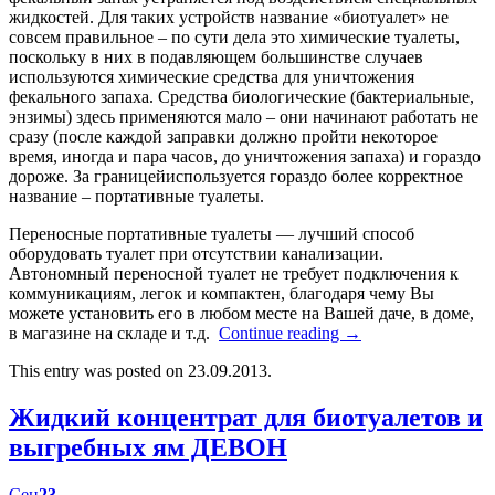
жидкостей. Для таких устройств название «биотуалет» не
совсем правильное – по сути дела это химические туалеты,
поскольку в них в подавляющем большинстве случаев
используются химические средства для уничтожения
фекального запаха. Средства биологические (бактериальные,
энзимы) здесь применяются мало – они начинают работать не
сразу (после каждой заправки должно пройти некоторое
время, иногда и пара часов, до уничтожения запаха) и гораздо
дороже. За границейиспользуется гораздо более корректное
название – портативные туалеты.
Переносные портативные туалеты — лучший способ
оборудовать туалет при отсутствии канализации.
Автономный переносной туалет не требует подключения к
коммуникациям, легок и компактен, благодаря чему Вы
можете установить его в любом месте на Вашей даче, в доме,
в магазине на складе и т.д.
Continue reading
→
This entry was posted on 23.09.2013.
Жидкий концентрат для биотуалетов и
выгребных ям ДЕВОН
Сен
23