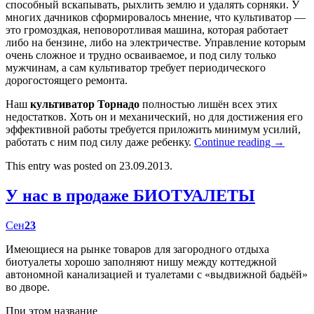
способный вскапывать, рыхлить землю и удалять сорняки. У
многих дачников сформировалось мнение, что культиватор —
это громоздкая, неповоротливая машина, которая работает
либо на бензине, либо на электричестве. Управление которым
очень сложное и трудно осваиваемое, и под силу только
мужчинам, а сам культиватор требует периодического
дорогостоящего ремонта.
Наш
культиватор Торнадо
полностью лишён всех этих
недостатков. Хоть он и механический, но для достижения его
эффективной работы требуется приложить минимум усилий,
работать с ним под силу даже ребенку.
Continue reading
→
This entry was posted on 23.09.2013.
У нас в продаже БИОТУАЛЕТЫ
Сен
23
Имеющиеся на рынке товаров для загородного отдыха
биотуалеты хорошо заполняют нишу между коттеджной
автономной канализацией и туалетами с «выдвижной бадьёй»
во дворе.
При этом название