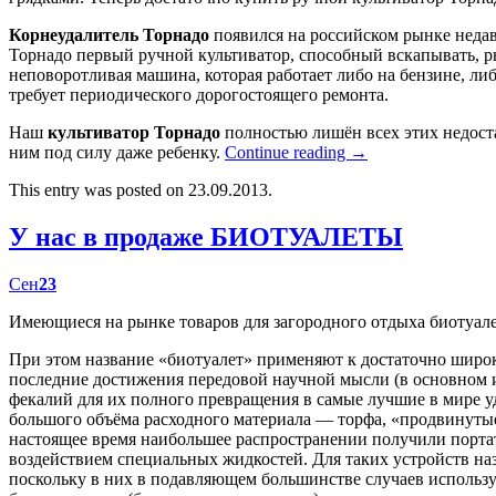
Корнеудалитель Торнадо
появился на российском рынке недав
Торнадо первый ручной культиватор, способный вскапывать, р
неповоротливая машина, которая работает либо на бензине, либ
требует периодического дорогостоящего ремонта.
Наш
культиватор Торнадо
полностью лишён всех этих недост
ним под силу даже ребенку.
Continue reading
→
This entry was posted on 23.09.2013.
У нас в продаже БИОТУАЛЕТЫ
Сен
23
Имеющиеся на рынке товаров для загородного отдыха биотуал
При этом название «биотуалет» применяют к достаточно широк
последние достижения передовой научной мысли (в основном
фекалий для их полного превращения в самые лучшие в мире у
большого объёма расходного материала — торфа, «продвинутые
настоящее время наибольшее распространении получили портат
воздействием специальных жидкостей. Для таких устройств наз
поскольку в них в подавляющем большинстве случаев использу