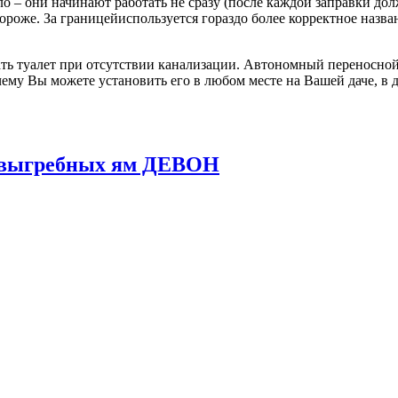
о – они начинают работать не сразу (после каждой заправки до
 дороже. За границейиспользуется гораздо более корректное назв
ь туалет при отсутствии канализации. Автономный переносной 
ему Вы можете установить его в любом месте на Вашей даче, в д
и выгребных ям ДЕВОН