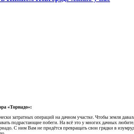
ора «Торнадо»:
ески затратных операций на дачном участке. Чтобы земля давал
ывать подрастающие побеги. На всё это у многих дачных любите
адо. С ним Вам не придётся превращать свои грядки в изумрудн
до.