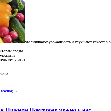
увеличивают урожайность и улучшают качество 
кторам среды
олезнями
ительном хранении
огиях
 reading
→
в Нижнем Новгороде можно у нас