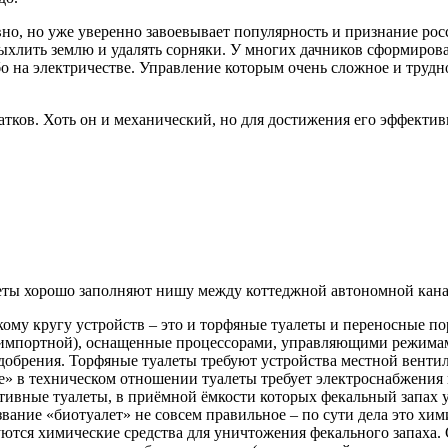
но, но уже уверенно завоевывает популярность и признание росс
ыхлить землю и удалять сорняки. У многих дачников сформирова
о на электричестве. Управление которым очень сложное и трудно
атков. Хоть он и механический, но для достижения его эффекти
еты хорошо заполняют нишу между коттеджной автономной кана
ому кругу устройств – это и торфяные туалеты и переносные п
 импортной), оснащенные процессорами, управляющими режима
добрения. Торфяные туалеты требуют устройства местной венти
» в техническом отношении туалеты требует электроснабжения 
ивные туалеты, в приёмной ёмкости которых фекальный запах у
вание «биотуалет» не совсем правильное – по сути дела это хим
ются химические средства для уничтожения фекального запаха. 