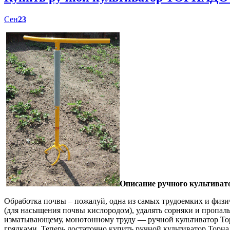
Сен
23
Описание ручного культиват
Обработка почвы – пожалуй, одна из самых трудоемких и физич
(для насыщения почвы кислородом), удалять сорняки и пропал
изматывающему, монотонному труду — ручной культиватор Торн
грядками. Теперь достаточно купить ручной культиватор Торна