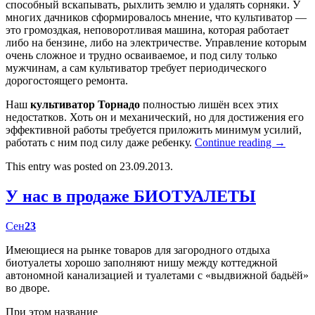
способный вскапывать, рыхлить землю и удалять сорняки. У
многих дачников сформировалось мнение, что культиватор —
это громоздкая, неповоротливая машина, которая работает
либо на бензине, либо на электричестве. Управление которым
очень сложное и трудно осваиваемое, и под силу только
мужчинам, а сам культиватор требует периодического
дорогостоящего ремонта.
Наш
культиватор Торнадо
полностью лишён всех этих
недостатков. Хоть он и механический, но для достижения его
эффективной работы требуется приложить минимум усилий,
работать с ним под силу даже ребенку.
Continue reading
→
This entry was posted on 23.09.2013.
У нас в продаже БИОТУАЛЕТЫ
Сен
23
Имеющиеся на рынке товаров для загородного отдыха
биотуалеты хорошо заполняют нишу между коттеджной
автономной канализацией и туалетами с «выдвижной бадьёй»
во дворе.
При этом название