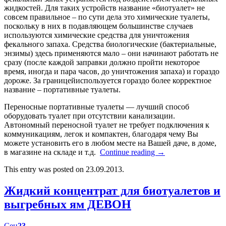
жидкостей. Для таких устройств название «биотуалет» не
совсем правильное – по сути дела это химические туалеты,
поскольку в них в подавляющем большинстве случаев
используются химические средства для уничтожения
фекального запаха. Средства биологические (бактериальные,
энзимы) здесь применяются мало – они начинают работать не
сразу (после каждой заправки должно пройти некоторое
время, иногда и пара часов, до уничтожения запаха) и гораздо
дороже. За границейиспользуется гораздо более корректное
название – портативные туалеты.
Переносные портативные туалеты — лучший способ
оборудовать туалет при отсутствии канализации.
Автономный переносной туалет не требует подключения к
коммуникациям, легок и компактен, благодаря чему Вы
можете установить его в любом месте на Вашей даче, в доме,
в магазине на складе и т.д.
Continue reading
→
This entry was posted on 23.09.2013.
Жидкий концентрат для биотуалетов и
выгребных ям ДЕВОН
Сен
23