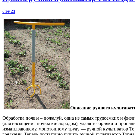
Сен
23
Описание ручного культиват
Обработка почвы – пожалуй, одна из самых трудоемких и физич
(для насыщения почвы кислородом), удалять сорняки и пропал
изматывающему, монотонному труду — ручной культиватор Торн
грядками. Теперь достаточно купить ручной культиватор Торна