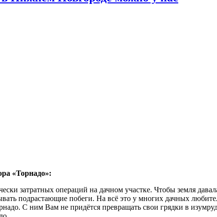
ора «Торнадо»:
ески затратных операций на дачном участке. Чтобы земля давал
ывать подрастающие побеги. На всё это у многих дачных любите
адо. С ним Вам не придётся превращать свои грядки в изумрудн
до.