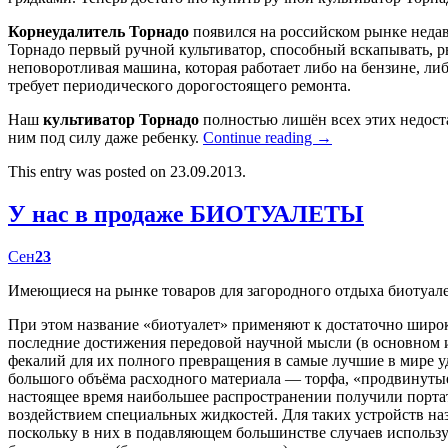
Корнеудалитель Торнадо
появился на российском рынке недав
Торнадо первый ручной культиватор, способный вскапывать, р
неповоротливая машина, которая работает либо на бензине, либ
требует периодического дорогостоящего ремонта.
Наш
культиватор Торнадо
полностью лишён всех этих недост
ним под силу даже ребенку.
Continue reading
→
This entry was posted on 23.09.2013.
У нас в продаже БИОТУАЛЕТЫ
Сен
23
Имеющиеся на рынке товаров для загородного отдыха биотуал
При этом название «биотуалет» применяют к достаточно широк
последние достижения передовой научной мысли (в основном
фекалий для их полного превращения в самые лучшие в мире у
большого объёма расходного материала — торфа, «продвинутые
настоящее время наибольшее распространении получили портат
воздействием специальных жидкостей. Для таких устройств наз
поскольку в них в подавляющем большинстве случаев использу