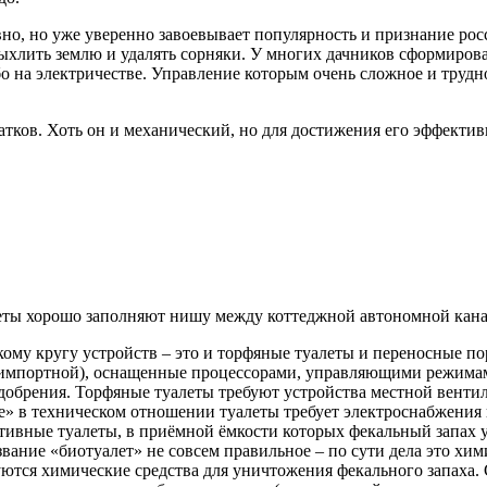
но, но уже уверенно завоевывает популярность и признание росс
ыхлить землю и удалять сорняки. У многих дачников сформирова
о на электричестве. Управление которым очень сложное и трудно
атков. Хоть он и механический, но для достижения его эффекти
еты хорошо заполняют нишу между коттеджной автономной кана
ому кругу устройств – это и торфяные туалеты и переносные п
 импортной), оснащенные процессорами, управляющими режима
добрения. Торфяные туалеты требуют устройства местной венти
» в техническом отношении туалеты требует электроснабжения 
ивные туалеты, в приёмной ёмкости которых фекальный запах у
вание «биотуалет» не совсем правильное – по сути дела это хим
ются химические средства для уничтожения фекального запаха. 