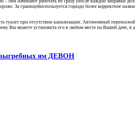
о – они начинают работать не сразу (после каждой заправки до
 дороже. За границейиспользуется гораздо более корректное назв
ь туалет при отсутствии канализации. Автономный переносной 
ему Вы можете установить его в любом месте на Вашей даче, в д
и выгребных ям ДЕВОН