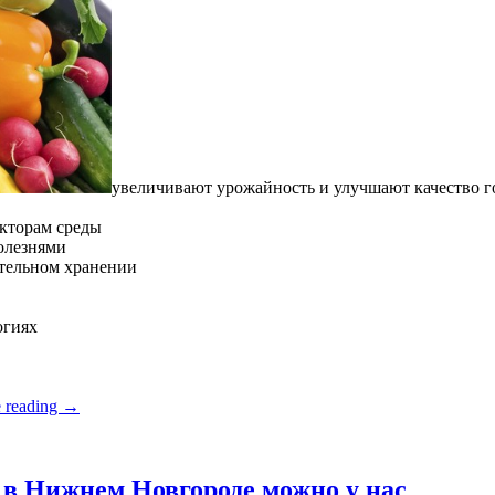
увеличивают урожайность и улучшают качество 
кторам среды
олезнями
ительном хранении
огиях
 reading
→
в Нижнем Новгороде можно у нас